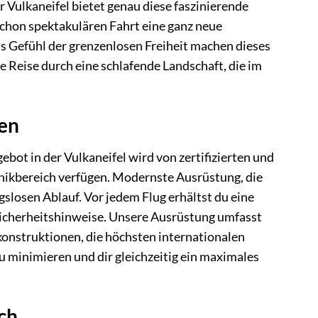
 Vulkaneifel bietet genau diese faszinierende
chon spektakulären Fahrt eine ganz neue
s Gefühl der grenzenlosen Freiheit machen dieses
le Reise durch eine schlafende Landschaft, die im
den
gebot in der Vulkaneifel wird von zertifizierten und
hnikbereich verfügen. Modernste Ausrüstung, die
slosen Ablauf. Vor jedem Flug erhältst du eine
Sicherheitshinweise. Unsere Ausrüstung umfasst
konstruktionen, die höchsten internationalen
u minimieren und dir gleichzeitig ein maximales
ch