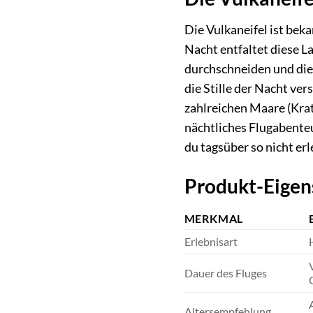
Die Vulkaneifel ist bek
Nacht entfaltet diese L
durchschneiden und die
die Stille der Nacht ver
zahlreichen Maare (Krat
nächtliches Flugabenteu
du tagsüber so nicht er
Produkt-Eigen
MERKMAL
Erlebnisart
Dauer des Fluges
Altersempfehlung