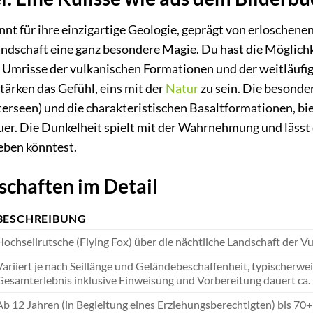
annt für ihre einzigartige Geologie, geprägt von erloschen
andschaft eine ganz besondere Magie. Du hast die Möglichk
 Umrisse der vulkanischen Formationen und der weitläufi
stärken das Gefühl, eins mit der
Natur
zu sein. Die besonde
erseen) und die charakteristischen Basaltformationen, bie
er. Die Dunkelheit spielt mit der Wahrnehmung und lässt 
leben könntest.
schaften im Detail
BESCHREIBUNG
Hochseilrutsche (Flying Fox) über die nächtliche Landschaft der Vu
Variiert je nach Seillänge und Geländebeschaffenheit, typischer
Gesamterlebnis inklusive Einweisung und Vorbereitung dauert ca. 1
Ab 12 Jahren (in Begleitung eines Erziehungsberechtigten) bis 