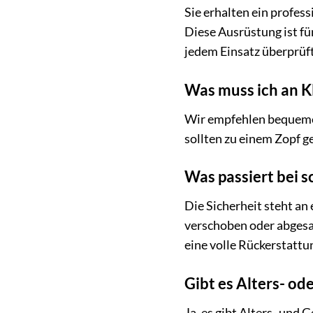
Sie erhalten ein profes
Diese Ausrüstung ist fü
jedem Einsatz überprüft
Was muss ich an K
Wir empfehlen bequeme,
sollten zu einem Zopf 
Was passiert bei 
Die Sicherheit steht an
verschoben oder abgesag
eine volle Rückerstattu
Gibt es Alters- o
Ja, es gibt Alters- und 