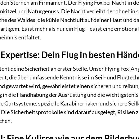
en Sternen am Firmament. Der Flying Fox bei Nacht in der
kitzel und Naturgenuss. Die Nacht verleiht der ohnehin s
e des Waldes, die kühle Nachtluft auf deiner Haut und da
artigem. Es ist mehr als nur ein Flug – es ist eine emotiona
eimnis entfaltet.
 Expertise: Dein Flug in besten Hän
teht deine Sicherheit an erster Stelle. Unser Flying Fox-An
eut, die über umfassende Kenntnisse im Seil- und Flugtec
d gewartet wird, gewährleistet einen sicheren und reibung
g in die Handhabung der Ausrüstung und die wichtigsten 
 Gurtsysteme, spezielle Karabinerhaken und sichere Seil
Die Sicherheitsprotokolle sind darauf ausgelegt, Risiken z
chen.
l: Eine Kulisse wie aus dem Bilderbu