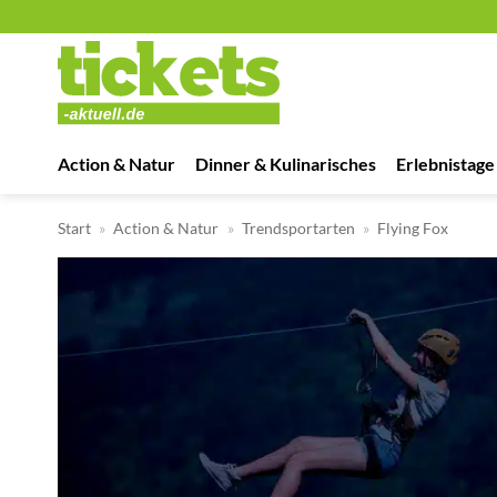
Zum
Inhalt
springen
Action & Natur
Dinner & Kulinarisches
Erlebnistage
Start
»
Action & Natur
»
Trendsportarten
»
Flying Fox