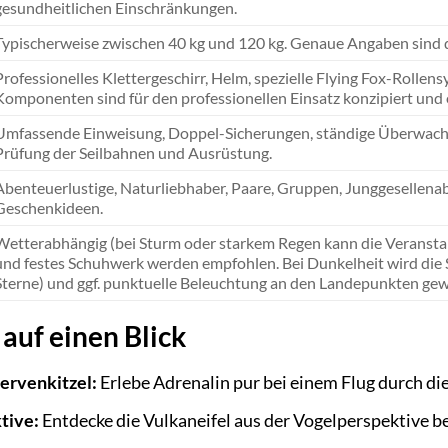
gesundheitlichen Einschränkungen.
Typischerweise zwischen 40 kg und 120 kg. Genaue Angaben sind 
Professionelles Klettergeschirr, Helm, spezielle Flying Fox-Rollen
Komponenten sind für den professionellen Einsatz konzipiert und
Umfassende Einweisung, Doppel-Sicherungen, ständige Überwachu
Prüfung der Seilbahnen und Ausrüstung.
Abenteuerlustige, Naturliebhaber, Paare, Gruppen, Junggesellena
Geschenkideen.
Wetterabhängig (bei Sturm oder starkem Regen kann die Veransta
und festes Schuhwerk werden empfohlen. Bei Dunkelheit wird die 
Sterne) und ggf. punktuelle Beleuchtung an den Landepunkten gewä
 auf einen Blick
ervenkitzel:
Erlebe Adrenalin pur bei einem Flug durch di
tive:
Entdecke die Vulkaneifel aus der Vogelperspektive be