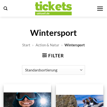
Zum
Inhalt
springen
Wintersport
Start
»
Action & Natur
»
Wintersport
FILTER