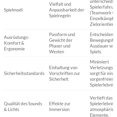
unterschiedli
Vielfalt und
Spielerfahrun
Spielmodi
Anpassbarkeit der
(Teamwork vs
Spielregeln
Einzelkämpfer
Zielorientieru
Passform und
Entscheidend 
Ausrüstungs-
Gewicht der
Bewegungsfre
Komfort &
Phaser und
Ausdauer wäh
Ergonomie
Westen
Spiels.
Minimiert
Einhaltung von
Verletzungsri
Sicherheitsstandards
Vorschriften zur
sorgt für ein
Sicherheit
sorgenfreies
Spielerlebnis.
Vertieft das
Qualität des Sounds
Effekte zur
Spielerlebnis 
& Lichts
Immersion
atmosphärisc
Elemente.