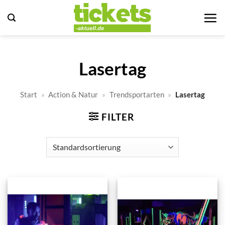
Zum
Inhalt
springen
Lasertag
Start
»
Action & Natur
»
Trendsportarten
»
Lasertag
FILTER