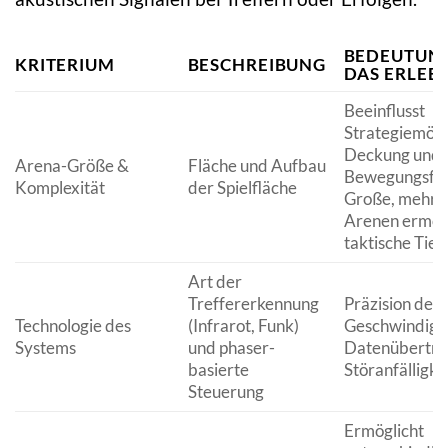
BEDEUTUNG
KRITERIUM
BESCHREIBUNG
DAS ERLEB
Beeinflusst
Strategiemögl
Deckung und
Arena-Größe &
Fläche und Aufbau
Bewegungsfrei
Komplexität
der Spielfläche
Große, mehrs
Arenen ermög
taktische Tief
Art der
Treffererkennung
Präzision der 
Technologie des
(Infrarot, Funk)
Geschwindigke
Systems
und phaser-
Datenübertra
basierte
Störanfälligkei
Steuerung
Ermöglicht