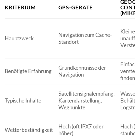
GEOCA
KRITERIUM
GPS-GERÄTE
CONTA
(MIKR
Kleiner 
Navigation zum Cache-
Hauptzweck
unauffäl
Standort
Verstec
Einfach 
Grundkenntnisse der
Benötigte Erfahrung
versteck
Navigation
finden
Satellitensignalempfang,
Wasserf
Typische Inhalte
Kartendarstellung,
Behälter
Wegpunkte
Logstrei
Hoch (oft IPX7 oder
Hoch (w
Wetterbeständigkeit
höher)
staubdic