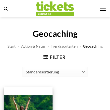
Zum
Inhalt
springen
Geocaching
Start
»
Action & Natur
»
Trendsportarten
»
Geocaching
FILTER