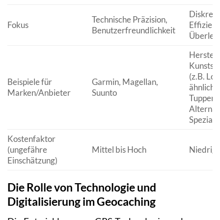
Diskreti
Technische Präzision,
Fokus
Effizienz
Benutzerfreundlichkeit
Überlebe
Herstell
Kunststo
(z.B. Lo
Beispiele für
Garmin, Magellan,
ähnliche
Marken/Anbieter
Suunto
Tupperw
Alternat
Speziala
Kostenfaktor
(ungefähre
Mittel bis Hoch
Niedrig
Einschätzung)
Die Rolle von Technologie und
Digitalisierung im Geocaching