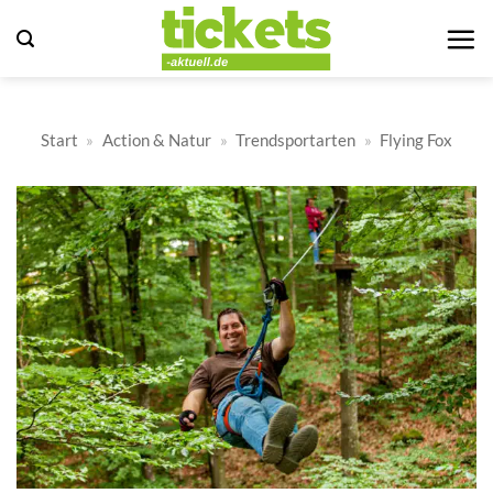
Zum
Inhalt
springen
Start
»
Action & Natur
»
Trendsportarten
»
Flying Fox