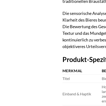
traditionellen Braustät
Die sensorische Analyse
Klarheit des Bieres beu
Die Bewertung des Gesc
Textur und das Mundgef
kontinuierlich zu verbe
objektiveres Urteilsve
Produkt-Spezif
MERKMAL
B
Titel
Bi
Ho
la
Einband & Haptik
ze
er