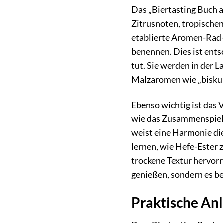
Das „Biertasting Buch a
Zitrusnoten, tropische
etablierte Aromen-Rad-
benennen. Dies ist ents
tut. Sie werden in der L
Malzaromen wie „biskuita
Ebenso wichtig ist das 
wie das Zusammenspiel d
weist eine Harmonie di
lernen, wie Hefe-Ester
trockene Textur hervorr
genießen, sondern es be
Praktische Anl