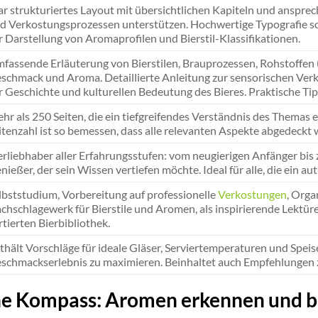
ar strukturiertes Layout mit übersichtlichen Kapiteln und ansprech
d Verkostungsprozessen unterstützen. Hochwertige Typografie sorg
r Darstellung von Aromaprofilen und Bierstil-Klassifikationen.
fassende Erläuterung von Bierstilen, Brauprozessen, Rohstoffen (
schmack und Aroma. Detaillierte Anleitung zur sensorischen Ve
r Geschichte und kulturellen Bedeutung des Bieres. Praktische Tip
hr als 250 Seiten, die ein tiefgreifendes Verständnis des Themas 
itenzahl ist so bemessen, dass alle relevanten Aspekte abgedeckt 
erliebhaber aller Erfahrungsstufen: vom neugierigen Anfänger bi
nießer, der sein Wissen vertiefen möchte. Ideal für alle, die ein a
lbststudium, Vorbereitung auf professionelle
Verkostungen
, Orga
chschlagewerk für Bierstile und Aromen, als inspirierende Lektüre
rtierten Bierbibliothek.
thält Vorschläge für ideale Gläser, Serviertemperaturen und Speis
schmackserlebnis zu maximieren. Beinhaltet auch Empfehlungen z
he Kompass: Aromen erkennen und b