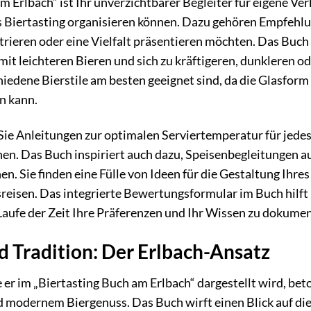
m Erlbach“ ist Ihr unverzichtbarer Begleiter für eigene Ve
es Biertasting organisieren können. Dazu gehören Empfehlun
rieren oder eine Vielfalt präsentieren möchten. Das Buch 
it leichteren Bieren und sich zu kräftigeren, dunkleren od
hiedene Bierstile am besten geeignet sind, da die Glasfo
n kann.
ie Anleitungen zur optimalen Serviertemperatur für jedes 
nnen. Das Buch inspiriert auch dazu, Speisenbegleitungen 
en. Sie finden eine Fülle von Ideen für die Gestaltung Ihre
eisen. Das integrierte Bewertungsformular im Buch hilft 
Laufe der Zeit Ihre Präferenzen und Ihr Wissen zu dokumen
d Tradition: Der Erlbach-Ansatz
 er im „Biertasting Buch am Erlbach“ dargestellt wird, b
d modernem Biergenuss. Das Buch wirft einen Blick auf die