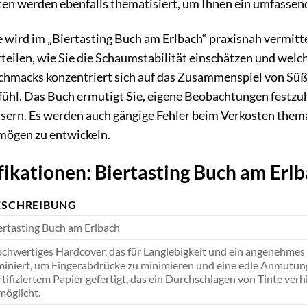
ten werden ebenfalls thematisiert, um Ihnen ein umfassend
 wird im „Biertasting Buch am Erlbach“ praxisnah vermittel
rteilen, wie Sie die Schaumstabilität einschätzen und wel
hmacks konzentriert sich auf das Zusammenspiel von Süße,
ühl. Das Buch ermutigt Sie, eigene Beobachtungen festzuh
ssern. Es werden auch gängige Fehler beim Verkosten thema
rmögen zu entwickeln.
ikationen: Biertasting Buch am Erl
ESCHREIBUNG
ertasting Buch am Erlbach
chwertiges Hardcover, das für Langlebigkeit und ein angenehmes Le
miniert, um Fingerabdrücke zu minimieren und eine edle Anmutung 
rtifiziertem Papier gefertigt, das ein Durchschlagen von Tinte ve
möglicht.