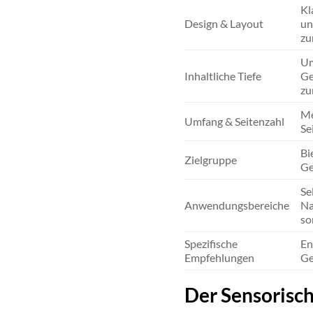
Kl
Design & Layout
un
zu
Um
Inhaltliche Tiefe
Ge
zu
Me
Umfang & Seitenzahl
Se
Bi
Zielgruppe
Ge
Se
Anwendungsbereiche
Na
so
Spezifische
En
Empfehlungen
Ge
Der Sensorisc