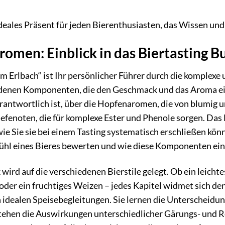
deales Präsent für jeden Bierenthusiasten, das Wissen und
romen: Einblick in das Biertasting 
m Erlbach“ ist Ihr persönlicher Führer durch die komplexe 
edenen Komponenten, die den Geschmack und das Aroma ei
rantwortlich ist, über die Hopfenaromen, die von blumig und
Hefenoten, die für komplexe Ester und Phenole sorgen. Das B
Sie sie bei einem Tasting systematisch erschließen können.
hl eines Bieres bewerten und wie diese Komponenten ei
rd auf die verschiedenen Bierstile gelegt. Ob ein leichtes
 oder ein fruchtiges Weizen – jedes Kapitel widmet sich d
 idealen Speisebegleitungen. Sie lernen die Unterscheid
tehen die Auswirkungen unterschiedlicher Gärungs- und Re