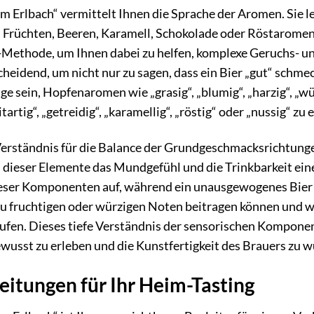
m Erlbach“ vermittelt Ihnen die Sprache der Aromen. Sie l
n Früchten, Beeren, Karamell, Schokolade oder Röstarome
Methode, um Ihnen dabei zu helfen, komplexe Geruchs- un
cheidend, um nicht nur zu sagen, dass ein Bier „gut“ schme
age sein, Hopfenaromen wie „grasig“, „blumig“, „harzig“, „wü
rtig“, „getreidig“, „karamellig“, „röstig“ oder „nussig“ zu 
Verständnis für die Balance der Grundgeschmacksrichtungen
ieser Elemente das Mundgefühl und die Trinkbarkeit eines 
eser Komponenten auf, während ein unausgewogenes Bier zu
 zu fruchtigen oder würzigen Noten beitragen können und 
ufen. Dieses tiefe Verständnis der sensorischen Komponent
wusst zu erleben und die Kunstfertigkeit des Brauers zu w
eitungen für Ihr Heim-Tasting