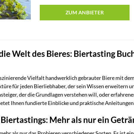
ZUM ANBIETER
die Welt des Bieres: Biertasting Buch
faszinierende Vielfalt handwerklich gebrauter Biere mit de
ektüre für jeden Bierliebhaber, der sein Wissen erweitern 
steiger, der die Grundlagen verstehen will, oder erfahre
etet Ihnen fundierte Einblicke und praktische Anleitungen 
 Biertastings: Mehr als nur ein Geträ
t mehr als nur das Probieren verschiedener Sorten. Es ist 