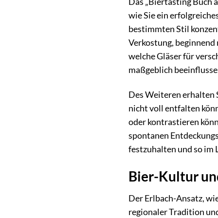
Das „Biertasting Buch a
wie Sie ein erfolgreich
bestimmten Stil konzent
Verkostung, beginnend m
welche Gläser für versc
maßgeblich beeinflusse
Des Weiteren erhalten S
nicht voll entfalten kö
oder kontrastieren könn
spontanen Entdeckungsr
festzuhalten und so im 
Bier-Kultur un
Der Erlbach-Ansatz, wie
regionaler Tradition un