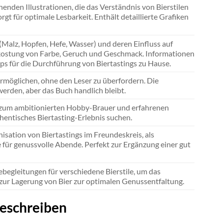
enden Illustrationen, die das Verständnis von Bierstilen
t für optimale Lesbarkeit. Enthält detaillierte Grafiken
Malz, Hopfen, Hefe, Wasser) und deren Einfluss auf
rkostung von Farbe, Geruch und Geschmack. Informationen
ps für die Durchführung von Biertastings zu Hause.
ermöglichen, ohne den Leser zu überfordern. Die
werden, aber das Buch handlich bleibt.
s zum ambitionierten Hobby-Brauer und erfahrenen
uthentisches Biertasting-Erlebnis suchen.
nisation von Biertastings im Freundeskreis, als
 für genussvolle Abende. Perfekt zur Ergänzung einer gut
ebegleitungen für verschiedene Bierstile, um das
ur Lagerung von Bier zur optimalen Genussentfaltung.
eschreiben