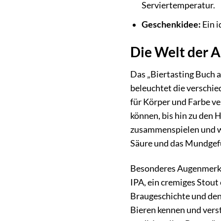
Serviertemperatur.
Geschenkidee:
Ein i
Die Welt der A
Das „Biertasting Buch a
beleuchtet die verschi
für Körper und Farbe ve
können, bis hin zu den 
zusammenspielen und wie 
Säure und das Mundgefü
Besonderes Augenmerk wi
IPA, ein cremiges Stout
Braugeschichte und den
Bieren kennen und vers