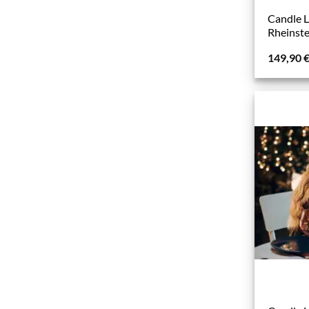
Candle L
Rheinst
149,90