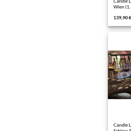
Candle L
Wien (1.
139,90
Candle L
Schloss 