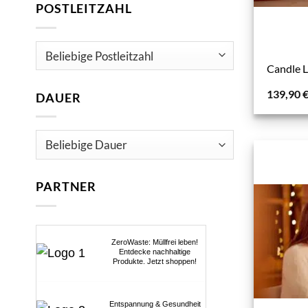
POSTLEITZAHL
Candle L
139,90
DAUER
PARTNER
ZeroWaste: Müllfrei leben!
Entdecke nachhaltige
Produkte. Jetzt shoppen!
Entspannung & Gesundheit