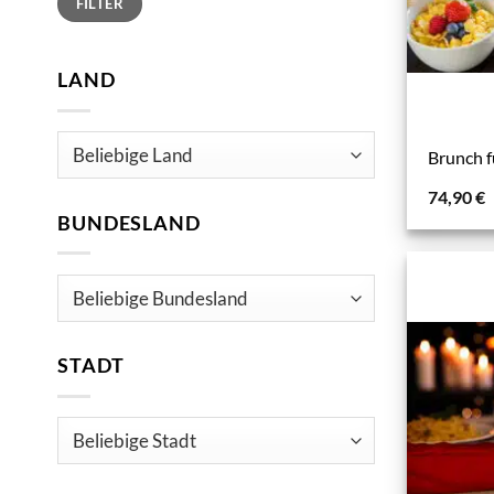
FILTER
Preis
Preis
LAND
Brunch f
74,90
€
BUNDESLAND
STADT