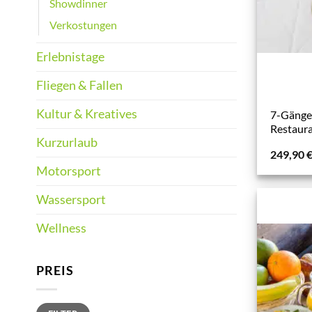
Showdinner
Verkostungen
Erlebnistage
Fliegen & Fallen
Kultur & Kreatives
7-Gänge
Restaur
Kurzurlaub
249,90
Motorsport
Wassersport
Wellness
PREIS
Min.
Max.