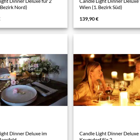
ight Dinner Deluxe für 2
Candle Light Dinner Deluxe 
 Bezirk Nord)
Wien (1. Bezirk Süd)
€
139,90
€
ight Dinner Deluxe im
Candle Light Dinner Deluxe
Raesfeld
Krugsdorf für 2