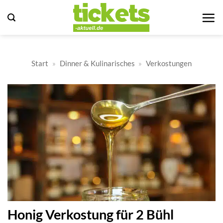
Zum
Inhalt
springen
Start
»
Dinner & Kulinarisches
»
Verkostungen
Honig Verkostung für 2 Bühl