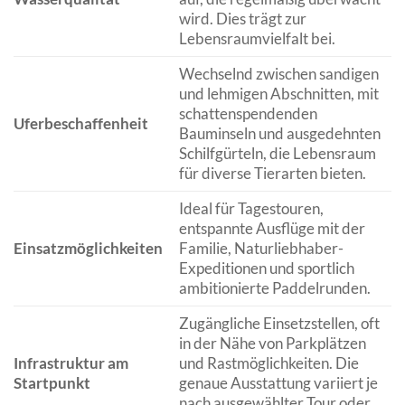
wird. Dies trägt zur
Lebensraumvielfalt bei.
Wechselnd zwischen sandigen
und lehmigen Abschnitten, mit
schattenspendenden
Uferbeschaffenheit
Bauminseln und ausgedehnten
Schilfgürteln, die Lebensraum
für diverse Tierarten bieten.
Ideal für Tagestouren,
entspannte Ausflüge mit der
Einsatzmöglichkeiten
Familie, Naturliebhaber-
Expeditionen und sportlich
ambitionierte Paddelrunden.
Zugängliche Einsetzstellen, oft
in der Nähe von Parkplätzen
Infrastruktur am
und Rastmöglichkeiten. Die
Startpunkt
genaue Ausstattung variiert je
nach ausgewählter Tour oder