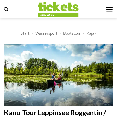
Zum
Inhalt
springen
Start
»
Wassersport
»
Bootstour
»
Kajak
Kanu-Tour Leppinsee Roggentin /