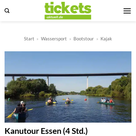
Zum
Inhalt
springen
Start
»
Wassersport
»
Bootstour
»
Kajak
Kanutour Essen (4 Std.)