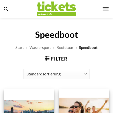
Zum
Inhalt
springen
Speedboot
Start
»
Wassersport
»
Bootstour
»
Speedboot
FILTER