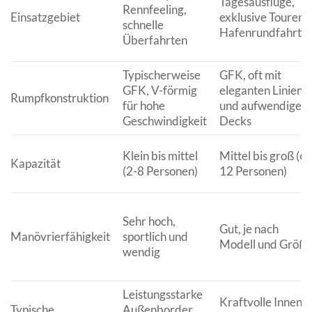
Tagesausflüge,
Rennfeeling,
Einsatzgebiet
exklusive Touren,
schnelle
Hafenrundfahrte
Überfahrten
Typischerweise
GFK, oft mit
GFK, V-förmig
eleganten Linien
Rumpfkonstruktion
für hohe
und aufwendigen
Geschwindigkeit
Decks
Klein bis mittel
Mittel bis groß (6-
Kapazität
(2-8 Personen)
12 Personen)
Sehr hoch,
Gut, je nach
Manövrierfähigkeit
sportlich und
Modell und Größe
wendig
Leistungsstarke
Kraftvolle Innen-
Typische
Außenborder