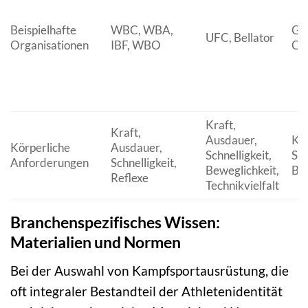
Beispielhafte
WBC, WBA,
GL
UFC, Bellator
Organisationen
IBF, WBO
Ch
Kraft,
Kraft,
Ausdauer,
Kra
Körperliche
Ausdauer,
Schnelligkeit,
Sch
Anforderungen
Schnelligkeit,
Beweglichkeit,
Bew
Reflexe
Technikvielfalt
Branchenspezifisches Wissen:
Materialien und Normen
Bei der Auswahl von Kampfsportausrüstung, die
oft integraler Bestandteil der Athletenidentität