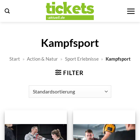
Zum
Inhalt
springen
Kampfsport
Start
»
Action & Natur
»
Sport Erlebnisse
»
Kampfsport
FILTER