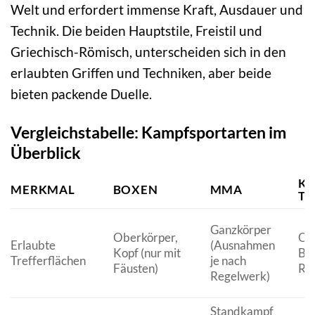
Welt und erfordert immense Kraft, Ausdauer und
Technik. Die beiden Hauptstile, Freistil und
Griechisch-Römisch, unterscheiden sich in den
erlaubten Griffen und Techniken, aber beide
bieten packende Duelle.
Vergleichstabelle: Kampfsportarten im
Überblick
KI
MERKMAL
BOXEN
MMA
TH
Ganzkörper
Oberkörper,
Obe
Erlaubte
(Ausnahmen
Kopf (nur mit
Bei
Trefferflächen
je nach
Fäusten)
Re
Regelwerk)
Standkampf