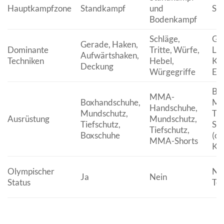
Hauptkampfzone
Standkampf
und
St
Bodenkampf
Schläge,
Ge
Gerade, Haken,
Dominante
Tritte, Würfe,
Low
Aufwärtshaken,
Techniken
Hebel,
Kni
Deckung
Würgegriffe
Ell
Bo
MMA-
Boxhandschuhe,
Mu
Handschuhe,
Mundschutz,
Tie
Ausrüstung
Mundschutz,
Tiefschutz,
Sch
Tiefschutz,
Boxschuhe
(op
MMA-Shorts
Kic
Olympischer
Nei
Ja
Nein
Status
Tei