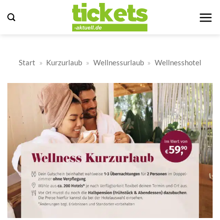
Zum
Inhalt
springen
Start
»
Kurzurlaub
»
Wellnessurlaub
»
Wellnesshotel