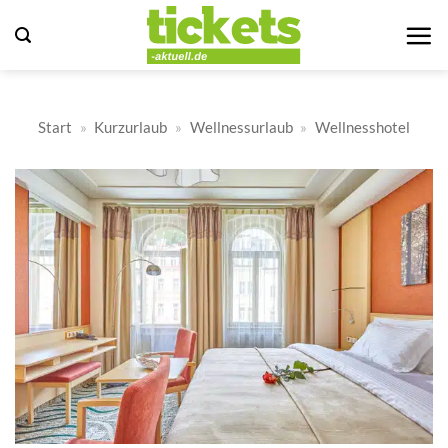
Zum
Inhalt
springen
Start
»
Kurzurlaub
»
Wellnessurlaub
»
Wellnesshotel