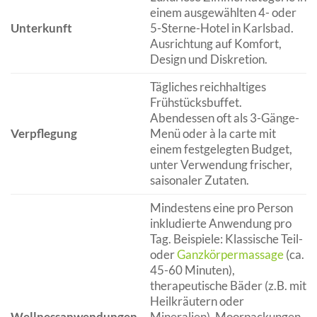
einem ausgewählten 4- oder
Unterkunft
5-Sterne-Hotel in Karlsbad.
Ausrichtung auf Komfort,
Design und Diskretion.
Tägliches reichhaltiges
Frühstücksbuffet.
Abendessen oft als 3-Gänge-
Verpflegung
Menü oder à la carte mit
einem festgelegten Budget,
unter Verwendung frischer,
saisonaler Zutaten.
Mindestens eine pro Person
inkludierte Anwendung pro
Tag. Beispiele: Klassische Teil-
oder
Ganzkörpermassage
(ca.
45-60 Minuten),
therapeutische Bäder (z.B. mit
Heilkräutern oder
Wellnessanwendungen
Mineralien), Moorpackungen