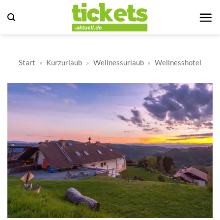
Zum
Inhalt
springen
Start
»
Kurzurlaub
»
Wellnessurlaub
»
Wellnesshotel