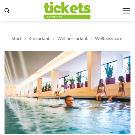
Zum
Inhalt
springen
Start
»
Kurzurlaub
»
Wellnessurlaub
»
Wellnesshotel