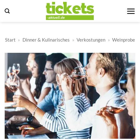
Zum
Inhalt
springen
Start
»
Dinner & Kulinarisches
»
Verkostungen
»
Weinprobe