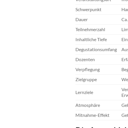
Schwerpunkt
Ha
Dauer
Ca.
Teilnehmerzahl
Lim
Inhaltliche Tiefe
Ein
Degustationsumfang
Aus
Dozenten
Erf
Verpflegung
Beg
Zielgruppe
Wei
Ver
Lernziele
Erw
Atmosphäre
Geh
Mitnahme-Effekt
Gef