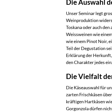
Die Auswahl d
Unser Seminar legt gro
Weinproduktion widers
Toskana oder auch den a
Weissweinen wie einem 
wie einem Pinot Noir, 
Teil der Degustation s
Erklärung der Herkunft, 
den Charakter jedes ein
Die Vielfalt d
Die Käseauswahl für uns
zarten Frischkäsen übe
kräftigen Hartkäsen wi
Gorgonzola dürfen nich