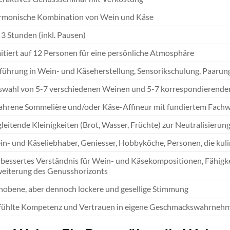
rmonische Kombination von Wein und Käse
 3 Stunden (inkl. Pausen)
itiert auf 12 Personen für eine persönliche Atmosphäre
führung in Wein- und Käseherstellung, Sensorikschulung, Paarung
wahl von 5-7 verschiedenen Weinen und 5-7 korrespondierende
ahrene Sommelière und/oder Käse-Affineur mit fundiertem Fachw
leitende Kleinigkeiten (Brot, Wasser, Früchte) zur Neutralisieru
n- und Käseliebhaber, Geniesser, Hobbyköche, Personen, die kuli
bessertes Verständnis für Wein- und Käsekompositionen, Fähigk
eiterung des Genusshorizonts
obene, aber dennoch lockere und gesellige Stimmung
ühlte Kompetenz und Vertrauen in eigene Geschmackswahrnehmu