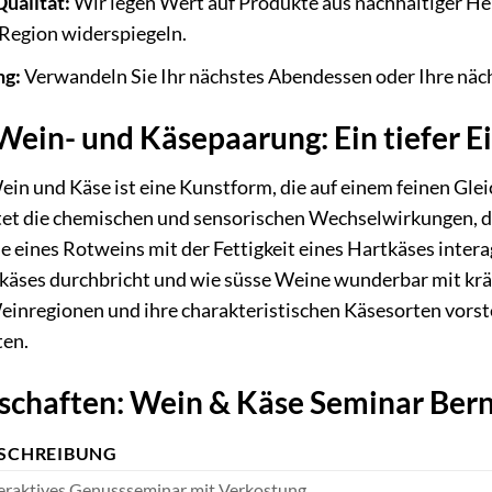
ualität:
Wir legen Wert auf Produkte aus nachhaltiger Her
r Region widerspiegeln.
ng:
Verwandeln Sie Ihr nächstes Abendessen oder Ihre nächs
Wein- und Käsepaarung: Ein tiefer Ei
in und Käse ist eine Kunstform, die auf einem feinen Gle
et die chemischen und sensorischen Wechselwirkungen, d
ne eines Rotweins mit der Fettigkeit eines Hartkäses inter
käses durchbricht und wie süsse Weine wunderbar mit kr
nregionen und ihre charakteristischen Käsesorten vorstel
ten.
schaften: Wein & Käse Seminar Ber
SCHREIBUNG
eraktives Genussseminar mit Verkostung