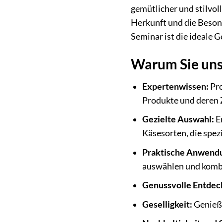
gemütlicher und stilvol
Herkunft und die Beson
Seminar ist die ideale G
Warum Sie uns
Expertenwissen:
Pro
Produkte und deren 
Gezielte Auswahl:
Er
Käsesorten, die spez
Praktische Anwend
auswählen und komb
Genussvolle Entdec
Geselligkeit:
Genieße