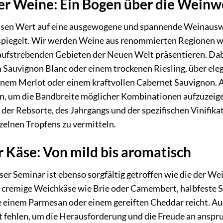
er Weine: Ein Bogen über die Weinw
ssen Wert auf eine ausgewogene und spannende Weinauswahl
piegelt. Wir werden Weine aus renommierten Regionen w
ufstrebenden Gebieten der Neuen Welt präsentieren. Dabei 
Sauvignon Blanc oder einem trockenen Riesling, über ele
einem Merlot oder einem kraftvollen Cabernet Sauvignon
ein, um die Bandbreite möglicher Kombinationen aufzuzeig
der Rebsorte, des Jahrgangs und der spezifischen Vinifikat
zelnen Tropfens zu vermitteln.
er Käse: Von mild bis aromatisch
er Seminar ist ebenso sorgfältig getroffen wie die der Wei
r cremige Weichkäse wie Brie oder Camembert, halbfeste S
e einem Parmesan oder einem gereiften Cheddar reicht. A
t fehlen, um die Herausforderung und die Freude an ansp