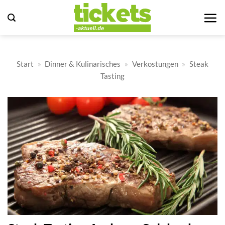
Zum
Inhalt
springen
Start
»
Dinner & Kulinarisches
»
Verkostungen
»
Steak
Tasting