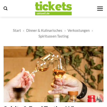
Zum
Inhalt
springen
Start
»
Dinner & Kulinarisches
»
Verkostungen
»
Spirituosen Tasting