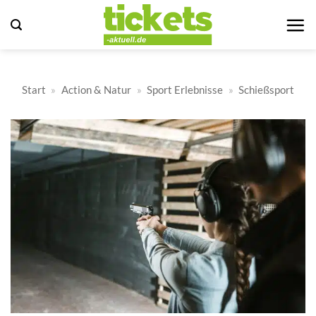
Zum
Inhalt
springen
Start
»
Action & Natur
»
Sport Erlebnisse
»
Schießsport