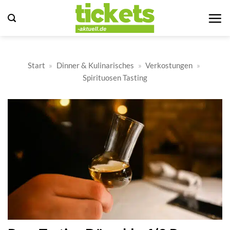
Zum
Inhalt
springen
Start
»
Dinner & Kulinarisches
»
Verkostungen
»
Spirituosen Tasting