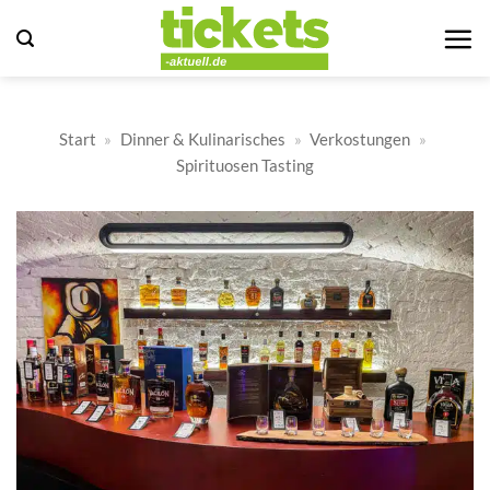
Zum
Inhalt
springen
Start
»
Dinner & Kulinarisches
»
Verkostungen
»
Spirituosen Tasting