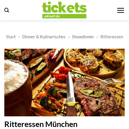
Zum
Inhalt
springen
Start
»
Dinner & Kulinarisches
»
Showdinner
»
Ritteressen
Ritteressen München