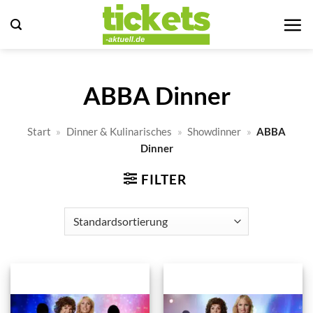
Zum
Inhalt
springen
ABBA Dinner
Start
»
Dinner & Kulinarisches
»
Showdinner
»
ABBA
Dinner
FILTER