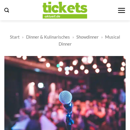
Zum
Inhalt
springen
Start
»
Dinner & Kulinarisches
»
Showdinner
»
Musical
Dinner