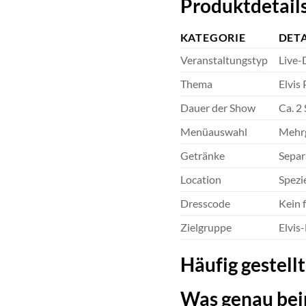
Produktdetails
KATEGORIE
DETA
Veranstaltungstyp
Live-
Thema
Elvis
Dauer der Show
Ca. 2
Menüauswahl
Mehrg
Getränke
Separ
Location
Spezi
Dresscode
Kein f
Zielgruppe
Elvis
Häufig gestell
Was genau bein