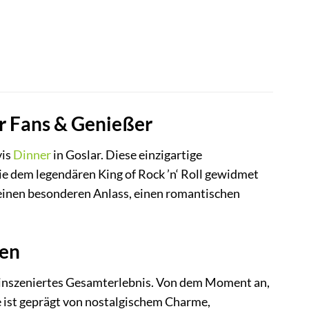
ür Fans & Genießer
vis
Dinner
in Goslar. Diese einzigartige
ie dem legendären King of Rock ’n‘ Roll gewidmet
ür einen besonderen Anlass, einen romantischen
sen
g inszeniertes Gesamterlebnis. Von dem Moment an,
e ist geprägt von nostalgischem Charme,