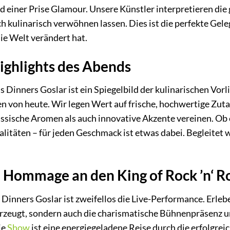
 einer Prise Glamour. Unsere Künstler interpretieren die 
ch kulinarisch verwöhnen lassen. Dies ist die perfekte Gel
die Welt verändert hat.
ighlights des Abends
s Dinners Goslar ist ein Spiegelbild der kulinarischen Vorl
von heute. Wir legen Wert auf frische, hochwertige Zutat
assische Aromen als auch innovative Akzente vereinen. Ob 
alitäten – für jeden Geschmack ist etwas dabei. Begleitet
 Hommage an den King of Rock ’n‘ Ro
Dinners Goslar ist zweifellos die Live-Performance. Erlebe
rzeugt, sondern auch die charismatische Bühnenpräsenz u
ie
Show
ist eine energiegeladene Reise durch die erfolgrei