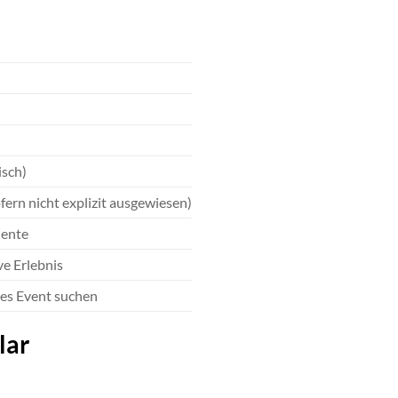
isch)
fern nicht explizit ausgewiesen)
iente
ve Erlebnis
res Event suchen
lar