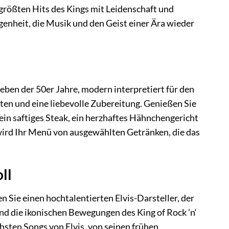
größten Hits des Kings mit Leidenschaft und
egenheit, die Musik und den Geist einer Ära wieder
ieben der 50er Jahre, modern interpretiert für den
en und eine liebevolle Zubereitung. Genießen Sie
ein saftiges Steak, ein herzhaftes Hähnchengericht
 wird Ihr Menü von ausgewählten Getränken, die das
ll
n Sie einen hochtalentierten Elvis-Darsteller, der
nd die ikonischen Bewegungen des King of Rock ’n‘
chsten Songs von Elvis, von seinen frühen