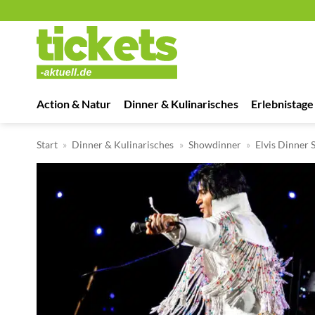
Zum
Inhalt
springen
Action & Natur
Dinner & Kulinarisches
Erlebnistage
Start
»
Dinner & Kulinarisches
»
Showdinner
»
Elvis Dinner