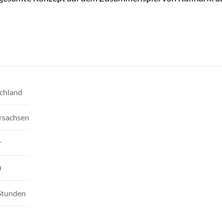
chland
rsachsen
r
0
 Stunden