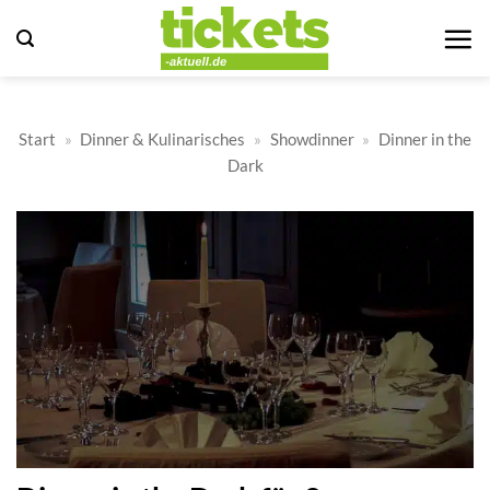
Zum
Inhalt
springen
Start
»
Dinner & Kulinarisches
»
Showdinner
»
Dinner in the
Dark