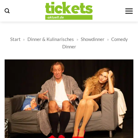
Zum
Inhalt
springen
Start
»
Dinner & Kulinarisches
»
Showdinner
»
Comedy
Dinner