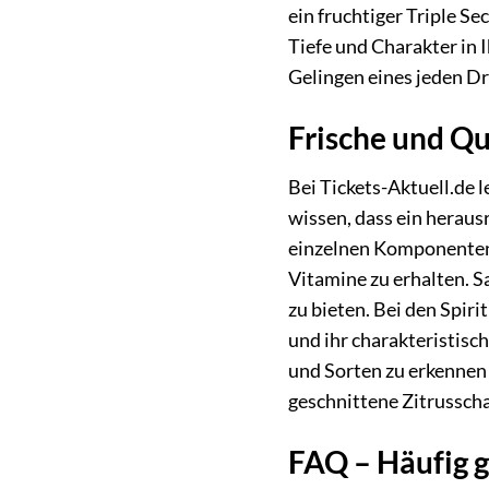
ein fruchtiger Triple Se
Tiefe und Charakter in 
Gelingen eines jeden Dr
Frische und Qu
Bei Tickets-Aktuell.de 
wissen, dass ein heraus
einzelnen Komponenten.
Vitamine zu erhalten. 
zu bieten. Bei den Spir
und ihr charakteristisc
und Sorten zu erkennen 
geschnittene Zitrusscha
FAQ – Häufig 