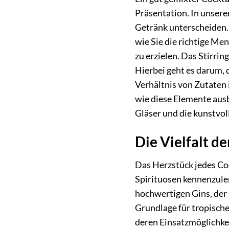
Präsentation. In unse
Getränk unterscheiden. 
wie Sie die richtige Me
zu erzielen. Das Stirri
Hierbei geht es darum, 
Verhältnis von Zutaten 
wie diese Elemente aus
Gläser und die kunstvol
Die Vielfalt de
Das Herzstück jedes Coc
Spirituosen kennenzuler
hochwertigen Gins, der s
Grundlage für tropisch
deren Einsatzmöglichkei