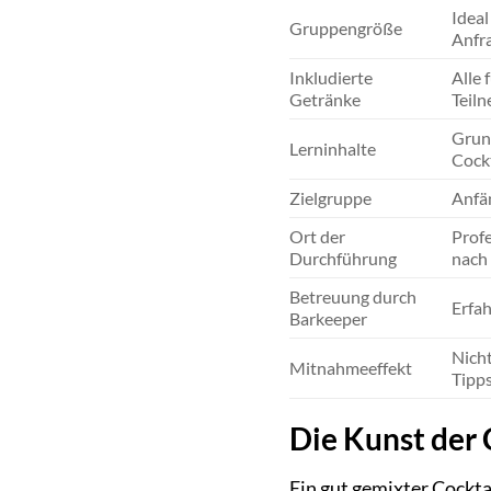
Ideal
Gruppengröße
Anfra
Inkludierte
Alle 
Getränke
Teiln
Grund
Lerninhalte
Cockt
Zielgruppe
Anfä
Ort der
Profe
Durchführung
nach 
Betreuung durch
Erfah
Barkeeper
Nicht
Mitnahmeeffekt
Tipps
Die Kunst der 
Ein gut gemixter Cockta