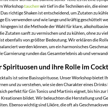
rem Workshop
tauchen
wir tief in die Techniken ein, die ei
Das richtige Shaken ist entscheidend, um Zutaten zu kühle
nge Eis verwenden und wie lange und kräftig geschüttelt w
ng hingegen ist die Methode der Wahl für klare, alkoholbas
die Zutaten sanft zu vermischen und zu kühlen, ohne zu vie
ist ebenfalls von größter Bedeutung. Wir erklären die Roll
balanciert werden können, um ein harmonisches Geschmacks
le Garnierung runden das Gesamterlebnis ab und verwandel
r Spirituosen und ihre Rolle im Cockt
ktails ist seine Basisspirituose. Unser Workshop bietet 
nen und zu verstehen, wie sie den Charakter eines Drinks b
ich perfekt für Gin Tonics und Martinis eignet, bis hin zur
e Kreationen bildet. Wir beleuchten die Herstellung und 
ten. Ebenso wichtig sind Liköre, die oft als Geschmacksv