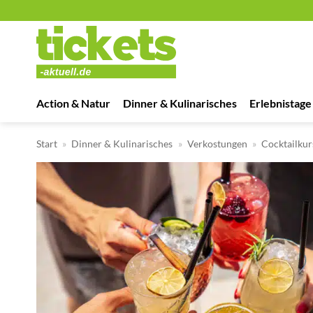
Zum
Inhalt
springen
Action & Natur
Dinner & Kulinarisches
Erlebnistage
Start
»
Dinner & Kulinarisches
»
Verkostungen
»
Cocktailkur