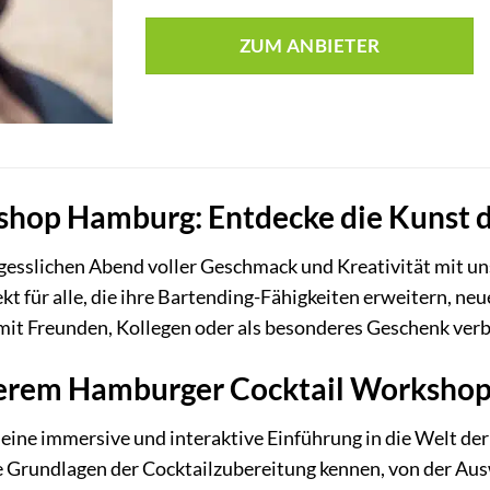
ZUM ANBIETER
shop Hamburg: Entdecke die Kunst 
rgesslichen Abend voller Geschmack und Kreativität mit 
ekt für alle, die ihre Bartending-Fähigkeiten erweitern, ne
mit Freunden, Kollegen oder als besonderes Geschenk ver
serem Hamburger Cocktail Workshop
ine immersive und interaktive Einführung in die Welt der 
e Grundlagen der Cocktailzubereitung kennen, von der Ausw