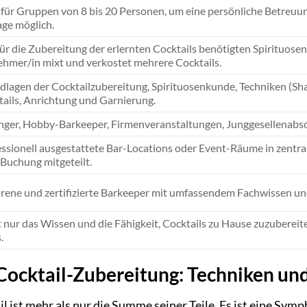
 für Gruppen von 8 bis 20 Personen, um eine persönliche Betreuu
ge möglich.
für die Zubereitung der erlernten Cocktails benötigten Spirituosen,
ehmer/in mixt und verkostet mehrere Cocktails.
lagen der Cocktailzubereitung, Spirituosenkunde, Techniken (Shak
ails, Anrichtung und Garnierung.
nger, Hobby-Barkeeper, Firmenveranstaltungen, Junggesellenabs
ssionell ausgestattete Bar-Locations oder Event-Räume in zent
Buchung mitgeteilt.
rene und zertifizierte Barkeeper mit umfassendem Fachwissen un
 nur das Wissen und die Fähigkeit, Cocktails zu Hause zuzubereite
.
Cocktail-Zubereitung: Techniken un
il ist mehr als nur die Summe seiner Teile. Es ist eine Sym