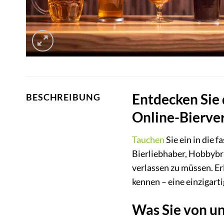
Entdecken Sie 
BESCHREIBUNG
Online-Bierve
Tauchen
Sie ein in die 
Bierliebhaber, Hobbybr
verlassen zu müssen. Er
kennen – eine einzigart
Was Sie von u