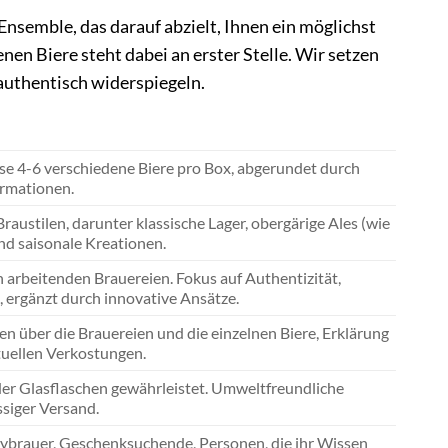
nsemble, das darauf abzielt, Ihnen ein möglichst
nen Biere steht dabei an erster Stelle. Wir setzen
authentisch widerspiegeln.
ise 4-6 verschiedene Biere pro Box, abgerundet durch
ormationen.
austilen, darunter klassische Lager, obergärige Ales (wie
und saisonale Kreationen.
 arbeitenden Brauereien. Fokus auf Authentizität,
, ergänzt durch innovative Ansätze.
n über die Brauereien und die einzelnen Biere, Erklärung
rtuellen Verkostungen.
 der Glasflaschen gewährleistet. Umweltfreundliche
ssiger Versand.
bybrauer, Geschenksuchende, Personen, die ihr Wissen