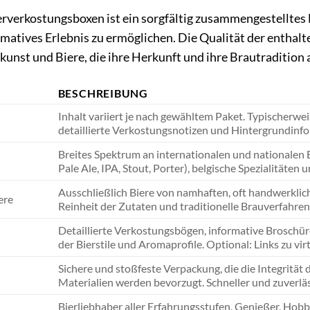
rverkostungsboxen ist ein sorgfältig zusammengestelltes E
matives Erlebnis zu ermöglichen. Die Qualität der enthalte
unst und Biere, die ihre Herkunft und ihre Brautradition 
BESCHREIBUNG
Inhalt variiert je nach gewähltem Paket. Typischerwe
detaillierte Verkostungsnotizen und Hintergrundinf
Breites Spektrum an internationalen und nationalen Br
Pale Ale, IPA, Stout, Porter), belgische Spezialitäten 
Ausschließlich Biere von namhaften, oft handwerklich
ere
Reinheit der Zutaten und traditionelle Brauverfahren
Detaillierte Verkostungsbögen, informative Broschüre
der Bierstile und Aromaprofile. Optional: Links zu vi
Sichere und stoßfeste Verpackung, die die Integrität
Materialien werden bevorzugt. Schneller und zuverlä
Bierliebhaber aller Erfahrungsstufen, Genießer, Hob