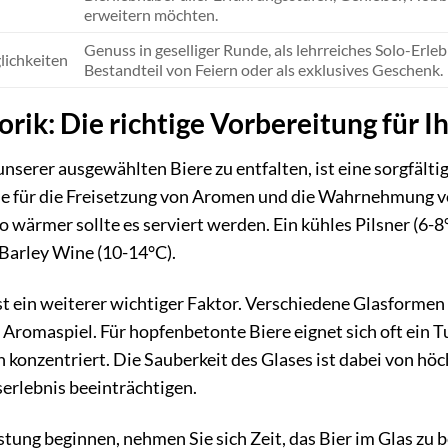
erweitern möchten.
Genuss in geselliger Runde, als lehrreiches Solo-Erleb
ichkeiten
Bestandteil von Feiern oder als exklusives Geschenk.
rik: Die richtige Vorbereitung für I
unserer ausgewählten Biere zu entfalten, ist eine sorgfälti
e für die Freisetzung von Aromen und die Wahrnehmung von 
o wärmer sollte es serviert werden. Ein kühles Pilsner (6-
Barley Wine (10-14°C).
st ein weiterer wichtiger Faktor. Verschiedene Glasformen 
romaspiel. Für hopfenbetonte Biere eignet sich oft ein T
konzentriert. Die Sauberkeit des Glases ist dabei von hö
rlebnis beeinträchtigen.
tung beginnen, nehmen Sie sich Zeit, das Bier im Glas zu b