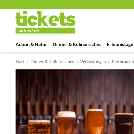
Zum
Inhalt
springen
Action & Natur
Dinner & Kulinarisches
Erlebnistage
Start
»
Dinner & Kulinarisches
»
Verkostungen
»
Bierbrauku