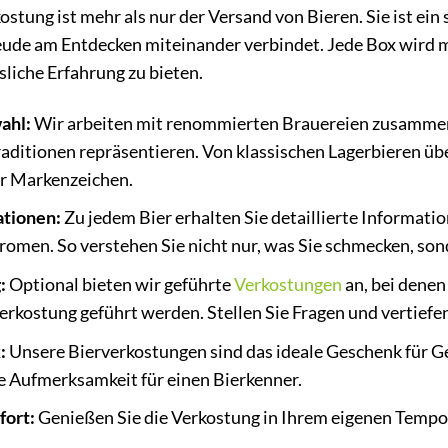
tung ist mehr als nur der Versand von Bieren. Sie ist ein 
ude am Entdecken miteinander verbindet. Jede Box wird m
liche Erfahrung zu bieten.
ahl:
Wir arbeiten mit renommierten Brauereien zusammen u
ditionen repräsentieren. Von klassischen Lagerbieren üb
ser Markenzeichen.
tionen:
Zu jedem Bier erhalten Sie detaillierte Informatio
romen. So verstehen Sie nicht nur, was Sie schmecken, so
:
Optional bieten wir geführte
Verkostungen
an, bei denen
erkostung geführt werden. Stellen Sie Fragen und vertiefen 
:
Unsere Bierverkostungen sind das ideale Geschenk für G
e Aufmerksamkeit für einen Bierkenner.
fort:
Genießen Sie die Verkostung in Ihrem eigenen Temp