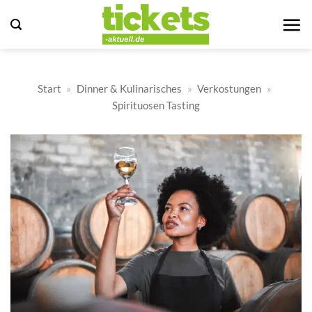
Zum
Inhalt
springen
Start
»
Dinner & Kulinarisches
»
Verkostungen
»
Spirituosen Tasting