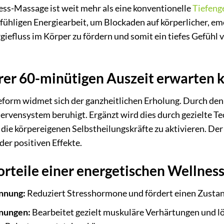
ss-Massage ist weit mehr als eine konventionelle
Tiefen
nfühligen Energiearbeit, um Blockaden auf körperlicher, emo
rgiefluss im Körper zu fördern und somit ein tiefes Gefühl
rer 60-minütigen Auszeit erwarten 
eform widmet sich der ganzheitlichen Erholung. Durch de
rvensystem beruhigt. Ergänzt wird dies durch gezielte Tec
die körpereigenen Selbstheilungskräfte zu aktivieren. De
er positiven Effekte.
rteile einer energetischen Wellnes
nnung:
Reduziert Stresshormone und fördert einen Zustan
nungen:
Bearbeitet gezielt muskuläre Verhärtungen und lö