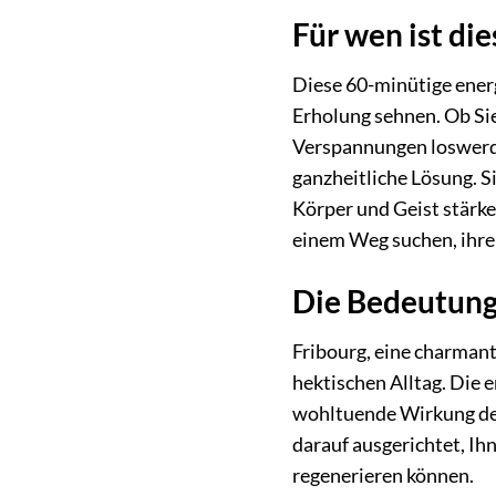
Für wen ist di
Diese 60-minütige energe
Erholung sehnen. Ob Sie
Verspannungen loswerde
ganzheitliche Lösung. S
Körper und Geist stärk
einem Weg suchen, ihre 
Die Bedeutung 
Fribourg, eine charmante
hektischen Alltag. Die 
wohltuende Wirkung der
darauf ausgerichtet, Ih
regenerieren können.