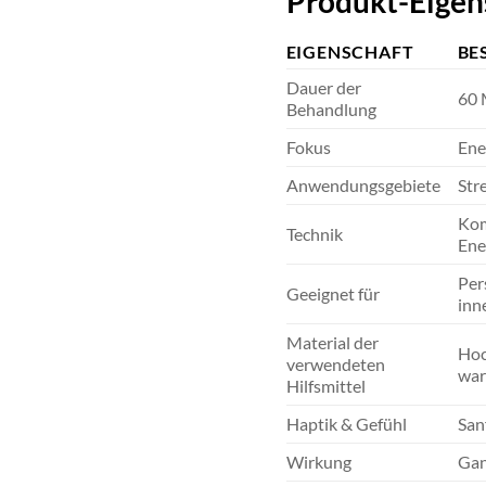
Produkt-Eigen
EIGENSCHAFT
BE
Dauer der
60 
Behandlung
Fokus
Ene
Anwendungsgebiete
Str
Kom
Technik
Ene
Per
Geeignet für
inn
Material der
Hoc
verwendeten
war
Hilfsmittel
Haptik & Gefühl
San
Wirkung
Gan