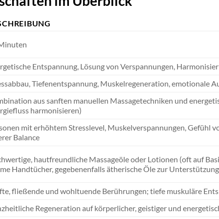
schaften im Überblick
SCHREIBUNG
Minuten
rgetische Entspannung, Lösung von Verspannungen, Harmonisieru
essabbau, Tiefenentspannung, Muskelregeneration, emotionale Ausg
bination aus sanften manuellen Massagetechniken und energetisch
rgiefluss harmonisieren)
sonen mit erhöhtem Stresslevel, Muskelverspannungen, Gefühl vo
erer Balance
hwertige, hautfreundliche Massageöle oder Lotionen (oft auf Basi
me Handtücher, gegebenenfalls ätherische Öle zur Unterstützung
fte, fließende und wohltuende Berührungen; tiefe muskuläre Ent
zheitliche Regeneration auf körperlicher, geistiger und energetis