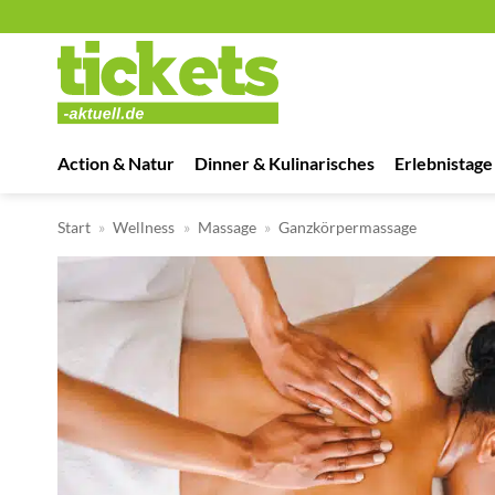
Zum
Inhalt
springen
Action & Natur
Dinner & Kulinarisches
Erlebnistage
Start
»
Wellness
»
Massage
»
Ganzkörpermassage