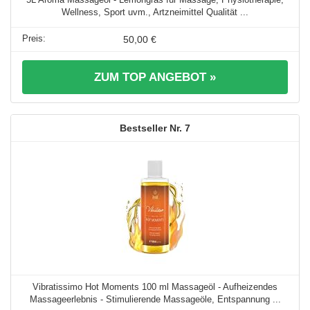
Wellness, Sport uvm., Artzneimittel Qualität ...
50,00 €
ZUM TOP ANGEBOT »
7
Vibratissimo Hot Moments 100 ml Massageöl - Aufheizendes
Massageerlebnis - Stimulierende Massageöle, Entspannung ...