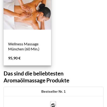
Wellness Massage
München (60 Min.)
95,90
€
Das sind die beliebtesten
Aromaölmassage Produkte
1