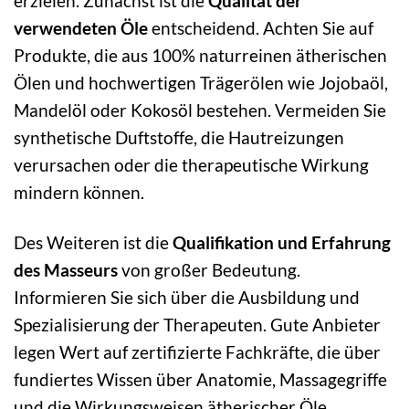
erzielen. Zunächst ist die
Qualität der
verwendeten Öle
entscheidend. Achten Sie auf
Produkte, die aus 100% naturreinen ätherischen
Ölen und hochwertigen Trägerölen wie Jojobaöl,
Mandelöl oder Kokosöl bestehen. Vermeiden Sie
synthetische Duftstoffe, die Hautreizungen
verursachen oder die therapeutische Wirkung
mindern können.
Des Weiteren ist die
Qualifikation und Erfahrung
des Masseurs
von großer Bedeutung.
Informieren Sie sich über die Ausbildung und
Spezialisierung der Therapeuten. Gute Anbieter
legen Wert auf zertifizierte Fachkräfte, die über
fundiertes Wissen über Anatomie, Massagegriffe
und die Wirkungsweisen ätherischer Öle