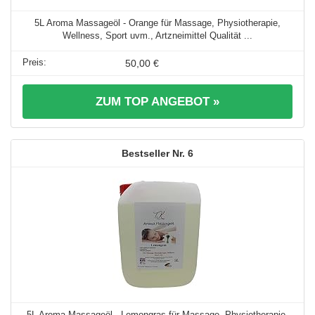
5L Aroma Massageöl - Orange für Massage, Physiotherapie,
Wellness, Sport uvm., Artzneimittel Qualität ...
50,00 €
ZUM TOP ANGEBOT »
6
5L Aroma Massageöl - Lemongras für Massage, Physiotherapie,