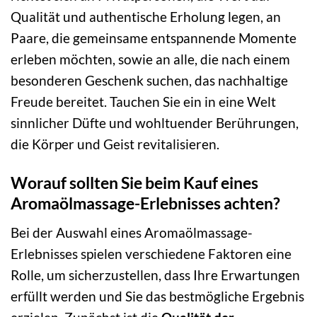
Qualität und authentische Erholung legen, an
Paare, die gemeinsame entspannende Momente
erleben möchten, sowie an alle, die nach einem
besonderen Geschenk suchen, das nachhaltige
Freude bereitet. Tauchen Sie ein in eine Welt
sinnlicher Düfte und wohltuender Berührungen,
die Körper und Geist revitalisieren.
Worauf sollten Sie beim Kauf eines
Aromaölmassage-Erlebnisses achten?
Bei der Auswahl eines Aromaölmassage-
Erlebnisses spielen verschiedene Faktoren eine
Rolle, um sicherzustellen, dass Ihre Erwartungen
erfüllt werden und Sie das bestmögliche Ergebnis