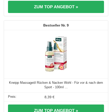
ZUM TOP ANGEBOT »
9
Kneipp Massageöl Rücken & Nacken Wohl - Für vor & nach dem
Sport - 100ml ...
8,39 €
ZUM TOP ANGEBOT »