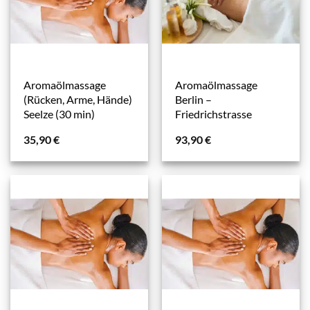
Aromaölmassage
Aromaölmassage
(Rücken, Arme, Hände)
Berlin –
Seelze (30 min)
Friedrichstrasse
35,90
€
93,90
€