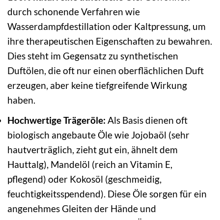
durch schonende Verfahren wie
Wasserdampfdestillation oder Kaltpressung, um
ihre therapeutischen Eigenschaften zu bewahren.
Dies steht im Gegensatz zu synthetischen
Duftölen, die oft nur einen oberflächlichen Duft
erzeugen, aber keine tiefgreifende Wirkung
haben.
Hochwertige Trägeröle:
Als Basis dienen oft
biologisch angebaute Öle wie Jojobaöl (sehr
hautverträglich, zieht gut ein, ähnelt dem
Hauttalg), Mandelöl (reich an Vitamin E,
pflegend) oder Kokosöl (geschmeidig,
feuchtigkeitsspendend). Diese Öle sorgen für ein
angenehmes Gleiten der Hände und