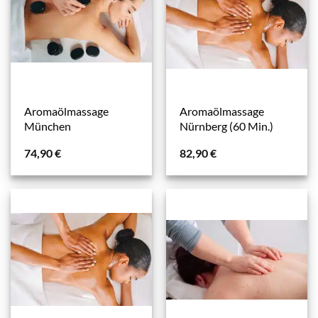
Aromaölmassage
Aromaölmassage
München
Nürnberg (60 Min.)
74,90
€
82,90
€