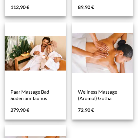
112,90
€
89,90
€
Paar Massage Bad
Wellness Massage
Soden am Taunus
(Aromöl) Gotha
279,90
€
72,90
€