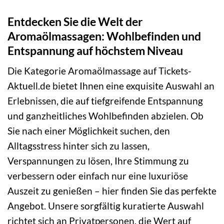
Entdecken Sie die Welt der
Aromaölmassagen: Wohlbefinden und
Entspannung auf höchstem Niveau
Die Kategorie Aromaölmassage auf Tickets-
Aktuell.de bietet Ihnen eine exquisite Auswahl an
Erlebnissen, die auf tiefgreifende Entspannung
und ganzheitliches Wohlbefinden abzielen. Ob
Sie nach einer Möglichkeit suchen, den
Alltagsstress hinter sich zu lassen,
Verspannungen zu lösen, Ihre Stimmung zu
verbessern oder einfach nur eine luxuriöse
Auszeit zu genießen – hier finden Sie das perfekte
Angebot. Unsere sorgfältig kuratierte Auswahl
richtet sich an Privatpersonen, die Wert auf