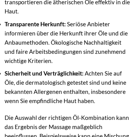
transportieren die ätherischen Öle effektiv in die
Haut.
Transparente Herkunft:
Seriöse Anbieter
informieren über die Herkunft ihrer Öle und die
Anbaumethoden. Ökologische Nachhaltigkeit
und faire Arbeitsbedingungen sind zunehmend
wichtige Kriterien.
Sicherheit und Verträglichkeit:
Achten Sie auf
Öle, die dermatologisch getestet sind und keine
bekannten Allergenen enthalten, insbesondere
wenn Sie empfindliche Haut haben.
Die Auswahl der richtigen Öl-Kombination kann
das Ergebnis der Massage maßgeblich
beeinflussen. Beispielsweise kann eine Mischung