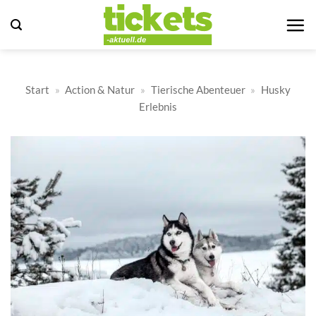
Zum
Inhalt
springen
Start
»
Action & Natur
»
Tierische Abenteuer
»
Husky
Erlebnis