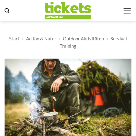
Zum
Inhalt
springen
Start
»
Action & Natur
»
Outdoor Aktivitäten
»
Survival
Training