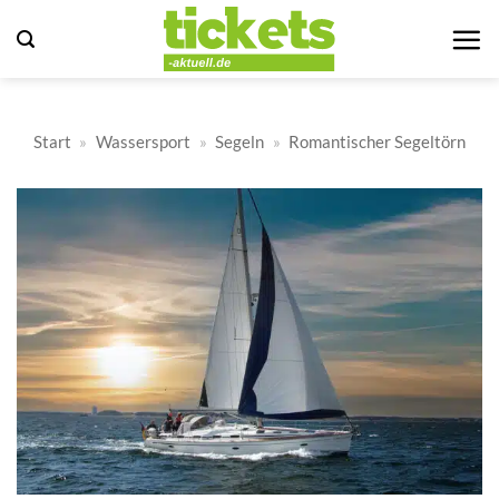
Zum
Inhalt
springen
Start
»
Wassersport
»
Segeln
»
Romantischer Segeltörn