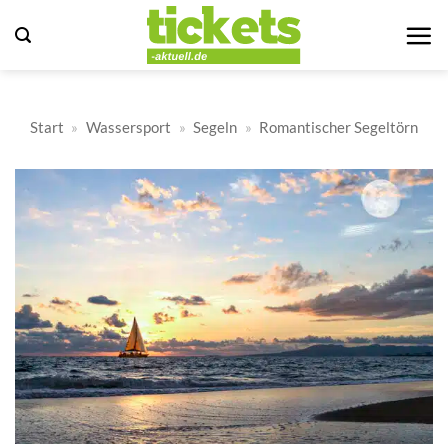
Zum
Inhalt
springen
Start
»
Wassersport
»
Segeln
»
Romantischer Segeltörn