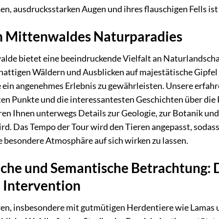
en, ausdrucksstarken Augen und ihres flauschigen Fells ist
ch Mittenwaldes Naturparadies
de bietet eine beeindruckende Vielfalt an Naturlandschaft
hattigen Wäldern und Ausblicken auf majestätische Gipfel 
Sie ein angenehmes Erlebnis zu gewährleisten. Unsere erfa
sten Punkte und die interessantesten Geschichten über di
lären Ihnen unterwegs Details zur Geologie, zur Botanik u
rd. Das Tempo der Tour wird den Tieren angepasst, sodass
 besondere Atmosphäre auf sich wirken zu lassen.
iche und Semantische Betrachtung: 
 Intervention
ren, insbesondere mit gutmütigen Herdentiere wie Lamas u