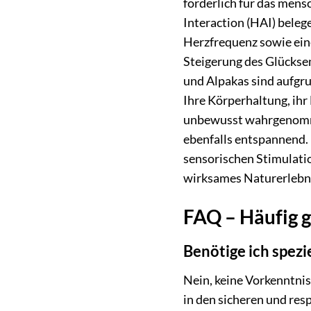
förderlich für das mens
Interaction (HAI) beleg
Herzfrequenz sowie eine
Steigerung des Glückse
und Alpakas sind aufgru
Ihre Körperhaltung, ihr
unbewusst wahrgenommen 
ebenfalls entspannend. 
sensorischen Stimulatio
wirksames Naturerlebni
FAQ – Häufig g
Benötige ich spez
Nein, keine Vorkenntnis
in den sicheren und re