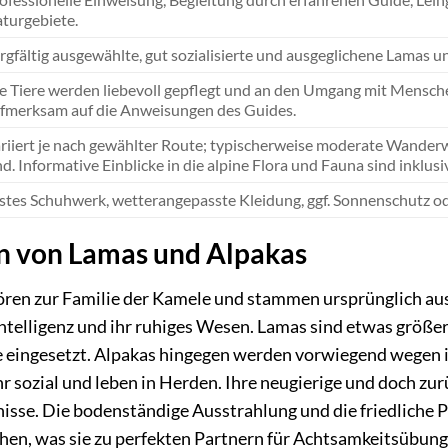
turgebiete.
rgfältig ausgewählte, gut sozialisierte und ausgeglichene Lamas u
e Tiere werden liebevoll gepflegt und an den Umgang mit Mensche
fmerksam auf die Anweisungen des Guides.
riiert je nach gewählter Route; typischerweise moderate Wanderwe
nd. Informative Einblicke in die alpine Flora und Fauna sind inklusi
stes Schuhwerk, wetterangepasste Kleidung, ggf. Sonnenschutz o
on von Lamas und Alpakas
ren zur Familie der Kamele und stammen ursprünglich aus
 Intelligenz und ihr ruhiges Wesen. Lamas sind etwas größe
ere eingesetzt. Alpakas hingegen werden vorwiegend wegen 
hr sozial und leben in Herden. Ihre neugierige und doch zur
sse. Die bodenständige Ausstrahlung und die friedliche P
en, was sie zu perfekten Partnern für Achtsamkeitsübung