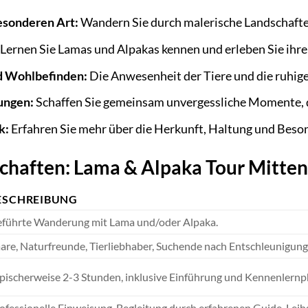
esonderen Art:
Wandern Sie durch malerische Landschafte
Lernen Sie Lamas und Alpakas kennen und erleben Sie ihre 
d Wohlbefinden:
Die Anwesenheit der Tiere und die ruhi
rungen:
Schaffen Sie gemeinsam unvergessliche Momente, di
k:
Erfahren Sie mehr über die Herkunft, Haltung und Beso
chaften: Lama & Alpaka Tour Mitten
ESCHREIBUNG
führte Wanderung mit Lama und/oder Alpaka.
are, Naturfreunde, Tierliebhaber, Suchende nach Entschleunigung
pischerweise 2-3 Stunden, inklusive Einführung und Kennenlernp
ofessionelle Einweisung, Begleitung durch erfahrenen Guide, Leih