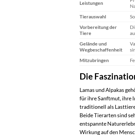
Leistungen
Na
Tierauswahl
So
Vorbereitung der
Di
Tiere
au
Gelände und
Va
Wegbeschaffenheit
si
Mitzubringen
Fe
Die Faszinati
Lamas und Alpakas gehö
für ihre Sanftmut, ihre
traditionell als Lastti
Beide Tierarten sind se
entspannte Naturerlebni
Wirkung auf den Mensch