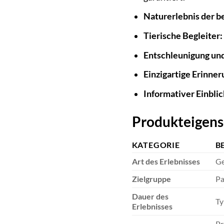
Naturerlebnis der b
Tierische Begleiter:
Entschleunigung un
Einzigartige Erinne
Informativer Einblic
Produkteigens
KATEGORIE
B
Art des Erlebnisses
Ge
Zielgruppe
Pa
Dauer des
Ty
Erlebnisses
Pr