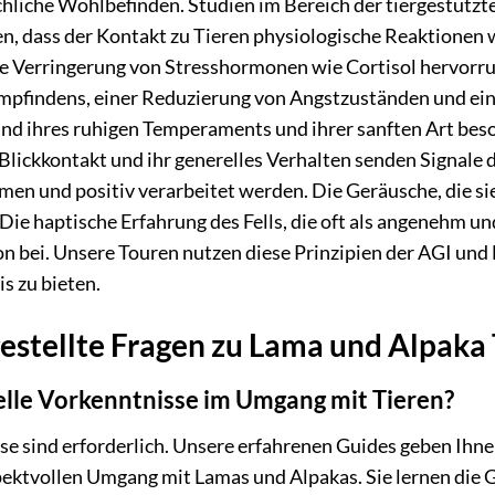
chliche Wohlbefinden. Studien im Bereich der tiergestütz
en, dass der Kontakt zu Tieren physiologische Reaktionen 
 Verringerung von Stresshormonen wie Cortisol hervorrufe
mpfindens, einer Reduzierung von Angstzuständen und eine
nd ihres ruhigen Temperaments und ihrer sanften Art beson
 Blickkontakt und ihr generelles Verhalten senden Signale
und positiv verarbeitet werden. Die Geräusche, die sie 
Die haptische Erfahrung des Fells, die oft als angenehm u
n bei. Unsere Touren nutzen diese Prinzipien der AGI und
s zu bieten.
estellte Fragen zu Lama und Alpaka
ielle Vorkenntnisse im Umgang mit Tieren?
se sind erforderlich. Unsere erfahrenen Guides geben Ihn
spektvollen Umgang mit Lamas und Alpakas. Sie lernen die