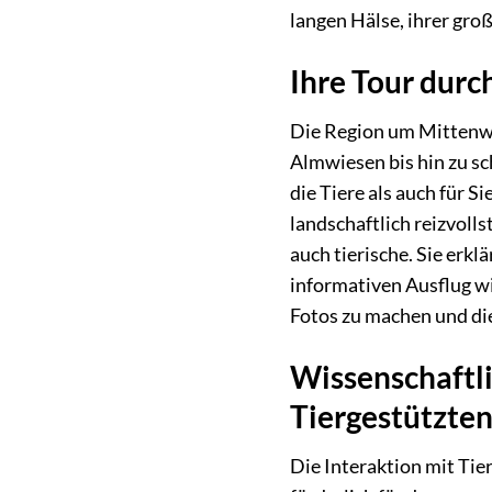
langen Hälse, ihrer groß
Ihre Tour dur
Die Region um Mittenwal
Almwiesen bis hin zu sc
die Tiere als auch für 
landschaftlich reizvoll
auch tierische. Sie erk
informativen Ausflug wi
Fotos zu machen und die
Wissenschaftl
Tiergestützten
Die Interaktion mit Tie