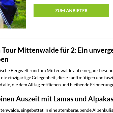
ZUM ANBIETER
Tour Mittenwalde für 2: Ein unverge
pen
rische Bergwelt rund um Mittenwalde auf eine ganz besond
 die einzigartige Gelegenheit, diese sanftmütigen und faszi
 alle, die dem Alltag entfliehen und bleibende Erinnerun
pinen Auszeit mit Lamas und Alpaka
enwalde, eingebettet in eine atemberaubende Alpenkulisse