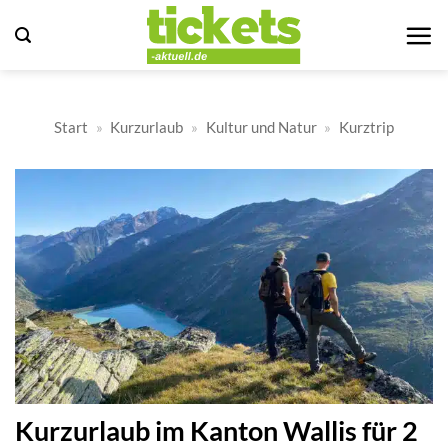
Zum
Inhalt
springen
Start
»
Kurzurlaub
»
Kultur und Natur
»
Kurztrip
Kurzurlaub im Kanton Wallis für 2