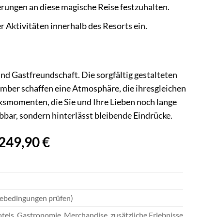
rungen an diese magische Reise festzuhalten.
 Aktivitäten innerhalb des Resorts ein.
nd Gastfreundschaft. Die sorgfältig gestalteten
ber schaffen eine Atmosphäre, die ihresgleichen
ksmomenten, die Sie und Ihre Lieben noch lange
lebbar, sondern hinterlässt bleibende Eindrücke.
249,90 €
ösebedingungen prüfen)
tels, Gastronomie, Merchandise, zusätzliche Erlebnisse