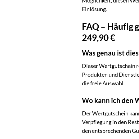
Möglichkeit, diesen Wer
Einlösung.
FAQ – Häufig g
249,90 €
Was genau ist die
Dieser Wertgutschein re
Produkten und Dienstlei
die freie Auswahl.
Wo kann ich den W
Der Wertgutschein kann
Verpflegung in den Res
den entsprechenden Gut