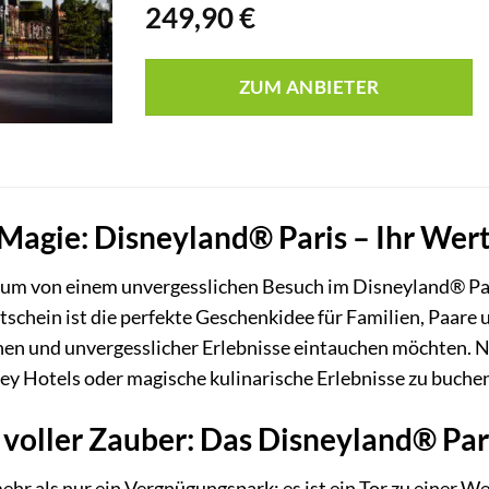
249,90
€
ZUM ANBIETER
Magie: Disneyland® Paris – Ihr Wer
Traum von einem unvergesslichen Besuch im Disneyland® P
schein ist die perfekte Geschenkidee für Familien, Paare u
en und unvergesslicher Erlebnisse eintauchen möchten. Nu
ey Hotels oder magische kulinarische Erlebnisse zu buche
voller Zauber: Das Disneyland® Pari
ehr als nur ein Vergnügungspark; es ist ein Tor zu einer W