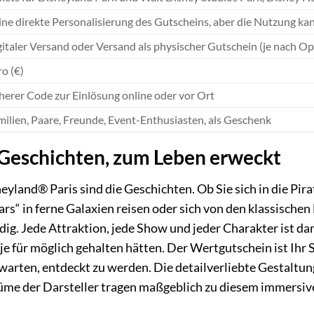
ne direkte Personalisierung des Gutscheins, aber die Nutzung k
italer Versand oder Versand als physischer Gutschein (je nach Op
o (€)
herer Code zur Einlösung online oder vor Ort
ilien, Paare, Freunde, Event-Enthusiasten, als Geschenk
 Geschichten, zum Leben erweckt
yland® Paris sind die Geschichten. Ob Sie sich in die Pir
rs“ in ferne Galaxien reisen oder sich von den klassischen
g. Jede Attraktion, jede Show und jeder Charakter ist dara
 je für möglich gehalten hätten. Der Wertgutschein ist Ihr
warten, entdeckt zu werden. Die detailverliebte Gestaltu
üme der Darsteller tragen maßgeblich zu diesem immersive