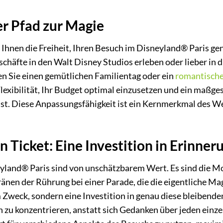
er Pfad zur Magie
 Ihnen die Freiheit, Ihren Besuch im Disneyland® Paris g
chäfte in den Walt Disney Studios erleben oder lieber in
n Sie einen gemütlichen Familientag oder ein
romantisch
lexibilität, Ihr Budget optimal einzusetzen und ein maßges
sst. Diese Anpassungsfähigkeit ist ein Kernmerkmal des W
n Ticket: Eine Investition in Erinne
eyland® Paris sind von unschätzbarem Wert. Es sind die 
ränen der Rührung bei einer Parade, die die eigentliche M
 Zweck, sondern eine Investition in genau diese bleibenden
n zu konzentrieren, anstatt sich Gedanken über jeden ei