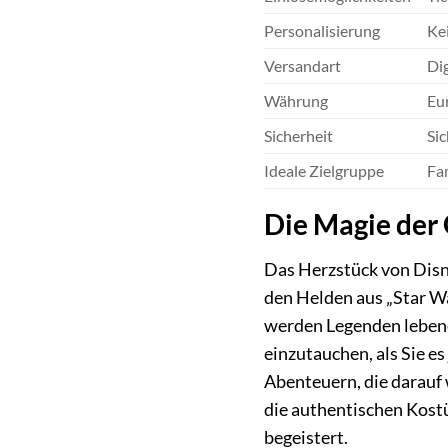
Personalisierung
Kei
Versandart
Dig
Währung
Eur
Sicherheit
Sic
Ideale Zielgruppe
Fam
Die Magie der
Das Herzstück von Disne
den Helden aus „Star Wa
werden Legenden lebendi
einzutauchen, als Sie es
Abenteuern, die darauf 
die authentischen Kost
begeistert.