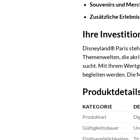
Souvenirs und Merc
Zusätzliche Erlebnis
Ihre Investiti
Disneyland® Paris steht
Themenwelten, die akri
sucht. Mit Ihrem Wertgu
begleiten werden. Die Ma
Produktdetails
KATEGORIE
DE
Produktart
Dig
Gültigkeitsdauer
Unb
Einlösemöglichkeiten
Tic