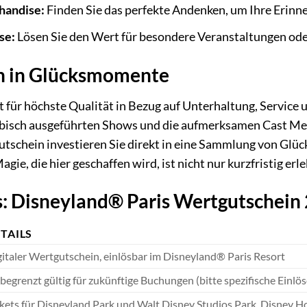
handise:
Finden Sie das perfekte Andenken, um Ihre Erinne
se:
Lösen Sie den Wert für besondere Veranstaltungen oder
on in Glücksmomente
 für höchste Qualität in Bezug auf Unterhaltung, Service u
bisch ausgeführten Shows und die aufmerksamen Cast Mem
tschein investieren Sie direkt in eine Sammlung von Glüc
gie, die hier geschaffen wird, ist nicht nur kurzfristig er
: Disneyland® Paris Wertgutschein 
TAILS
italer Wertgutschein, einlösbar im Disneyland® Paris Resort
egrenzt gültig für zukünftige Buchungen (bitte spezifische Einl
kets für Disneyland Park und Walt Disney Studios Park, Disney Ho