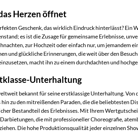
das Herzen öffnet
fekten Geschenk, das wirklich Eindruck hinterlässt? Ein W
enstand; es ist die Zusage für gemeinsame Erlebnisse, unv
hnachten, zur Hochzeit oder einfach nur, um jemandem ei
en und glückliche Erinnerungen, die weit über den Besuch 
e einzusetzen, macht ihn zu einem durchdachten und hochg
tklasse-Unterhaltung
weltweit bekannt für seine erstklassige Unterhaltung. Vo
 hin zu den mitreißenden Paraden, die die beliebtesten D
icher Bestandteil des Erlebnisses. Mit Ihrem Wertgutschein
 Darbietungen, die mit professioneller Choreografie, ate
ziehen. Die hohe Produktionsqualität jeder einzelnen Show