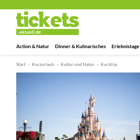
Zum
Inhalt
springen
Action & Natur
Dinner & Kulinarisches
Erlebnistage
Start
»
Kurzurlaub
»
Kultur und Natur
»
Kurztrip