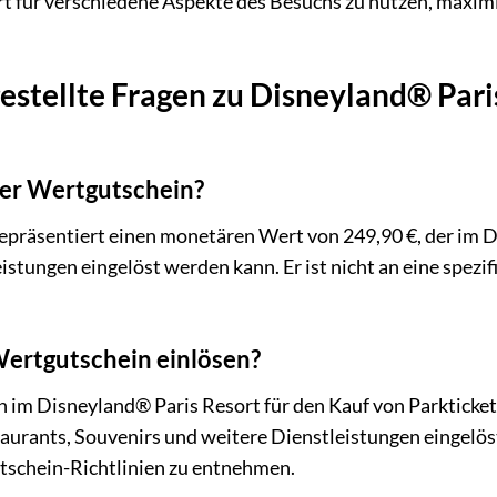
t für verschiedene Aspekte des Besuchs zu nutzen, maxim
estellte Fragen zu Disneyland® Par
ser Wertgutschein?
präsentiert einen monetären Wert von 249,90 €, der im Di
stungen eingelöst werden kann. Er ist nicht an eine spezi
ertgutschein einlösen?
 im Disneyland® Paris Resort für den Kauf von Parkticket
taurants, Souvenirs und weitere Dienstleistungen eingelö
schein-Richtlinien zu entnehmen.