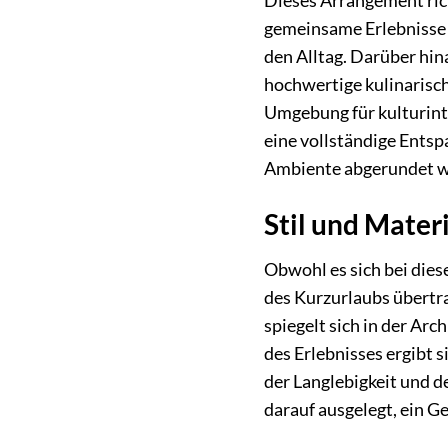
Dieses Arrangement rich
gemeinsame Erlebnisse z
den Alltag. Darüber hin
hochwertige kulinarisc
Umgebung für kulturinte
eine vollständige Entsp
Ambiente abgerundet w
Stil und Materi
Obwohl es sich bei dies
des Kurzurlaubs übertra
spiegelt sich in der Ar
des Erlebnisses ergibt 
der Langlebigkeit und d
darauf ausgelegt, ein G