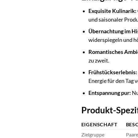
Exquisite Kulinarik:
und saisonaler Produ
Übernachtung im His
widerspiegeln und h
Romantisches Ambi
zu zweit.
Frühstückserlebnis:
Energie für den Tag v
Entspannung pur:
Nu
Produkt-Spezif
EIGENSCHAFT
BES
Zielgruppe
Paare