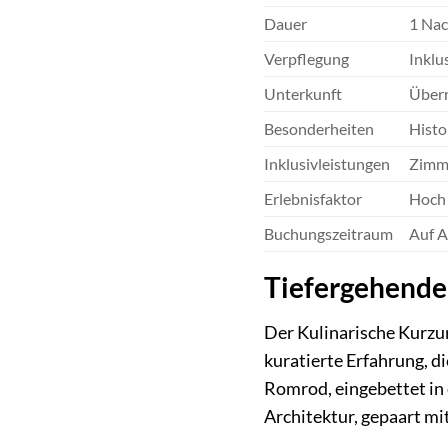
Dauer
1 Nac
Verpflegung
Inklu
Unterkunft
Übern
Besonderheiten
Histo
Inklusivleistungen
Zimme
Erlebnisfaktor
Hoch 
Buchungszeitraum
Auf A
Tiefergehende 
Der Kulinarische Kurzur
kuratierte Erfahrung, d
Romrod, eingebettet in e
Architektur, gepaart mi