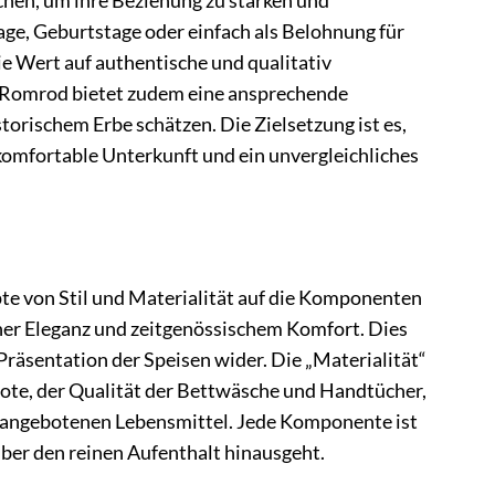
chen, um ihre Beziehung zu stärken und
age, Geburtstage oder einfach als Belohnung für
e Wert auf authentische und qualitativ
es Romrod bietet zudem eine ansprechende
orischem Erbe schätzen. Die Zielsetzung ist es,
komfortable Unterkunft und ein unvergleichliches
pte von Stil und Materialität auf die Komponenten
cher Eleganz und zeitgenössischem Komfort. Dies
 Präsentation der Speisen wider. Die „Materialität“
bote, der Qualität der Bettwäsche und Handtücher,
er angebotenen Lebensmittel. Jede Komponente ist
über den reinen Aufenthalt hinausgeht.