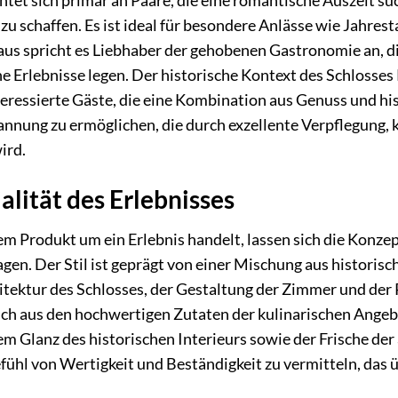
tet sich primär an Paare, die eine romantische Auszeit su
u schaffen. Es ist ideal für besondere Anlässe wie Jahrest
aus spricht es Liebhaber der gehobenen Gastronomie an, di
he Erlebnisse legen. Der historische Kontext des Schloss
ressierte Gäste, die eine Kombination aus Genuss und hist
annung zu ermöglichen, die durch exzellente Verpflegung, 
ird.
alität des Erlebnisses
em Produkt um ein Erlebnis handelt, lassen sich die Konze
gen. Der Stil ist geprägt von einer Mischung aus historis
chitektur des Schlosses, der Gestaltung der Zimmer und der
sich aus den hochwertigen Zutaten der kulinarischen Ange
em Glanz des historischen Interieurs sowie der Frische d
efühl von Wertigkeit und Beständigkeit zu vermitteln, das 