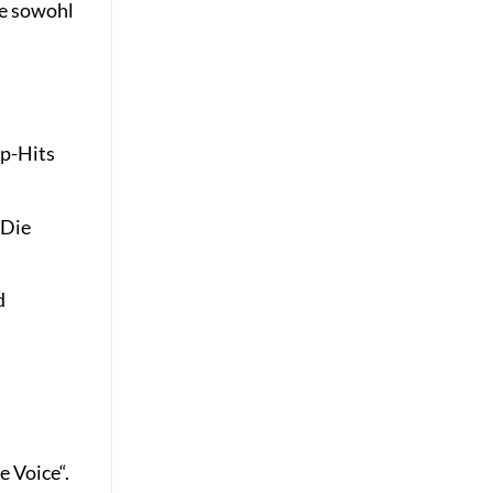
ie sowohl
op-Hits
 Die
d
e Voice“.