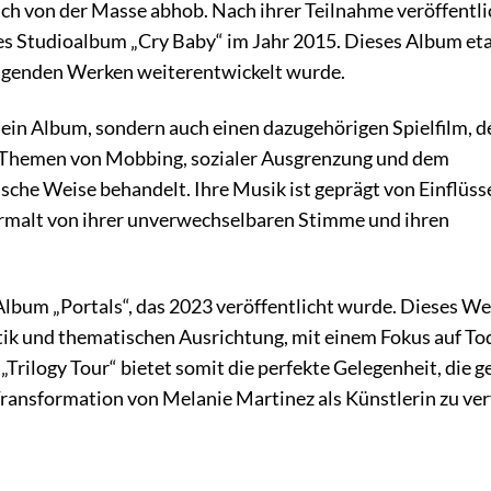
 sich von der Masse abhob. Nach ihrer Teilnahme veröffentli
tes Studioalbum „Cry Baby“ im Jahr 2015. Dieses Album eta
 folgenden Werken weiterentwickelt wurde.
 ein Album, sondern auch einen dazugehörigen Spielfilm, d
ie Themen von Mobbing, sozialer Ausgrenzung und dem
che Weise behandelt. Ihre Musik ist geprägt von Einflüss
ermalt von ihrer unverwechselbaren Stimme und ihren
 Album „Portals“, das 2023 veröffentlicht wurde. Dieses W
tik und thematischen Ausrichtung, mit einem Fokus auf To
„Trilogy Tour“ bietet somit die perfekte Gelegenheit, die 
 Transformation von Melanie Martinez als Künstlerin zu ver