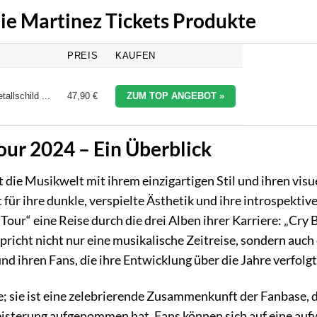
nie Martinez Tickets Produkte
PREIS
KAUFEN
allschild ...
47,90 €
ZUM TOP ANGEBOT »
our 2024 – Ein Überblick
die Musikwelt mit ihrem einzigartigen Stil und ihren visu
r ihre dunkle, verspielte Ästhetik und ihre introspektiv
Tour“ eine Reise durch die drei Alben ihrer Karriere: „Cry B
pricht nicht nur eine musikalische Zeitreise, sondern auch
d ihren Fans, die ihre Entwicklung über die Jahre verfolg
he; sie ist eine zelebrierende Zusammenkunft der Fanbase, d
isterung aufgenommen hat. Fans können sich auf eine au