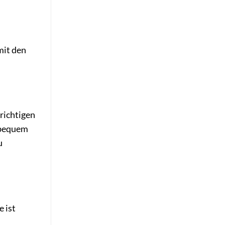
mit den
 richtigen
d bequem
u
 ist