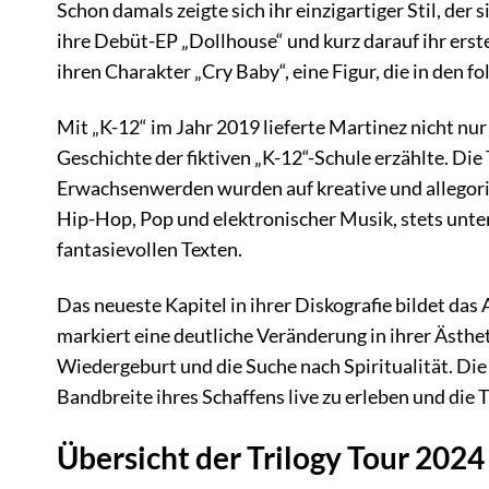
Schon damals zeigte sich ihr einzigartiger Stil, der
ihre Debüt-EP „Dollhouse“ und kurz darauf ihr ers
ihren Charakter „Cry Baby“, eine Figur, die in den
Mit „K-12“ im Jahr 2019 lieferte Martinez nicht nur
Geschichte der fiktiven „K-12“-Schule erzählte. D
Erwachsenwerden wurden auf kreative und allegoris
Hip-Hop, Pop und elektronischer Musik, stets unt
fantasievollen Texten.
Das neueste Kapitel in ihrer Diskografie bildet das
markiert eine deutliche Veränderung in ihrer Ästhe
Wiedergeburt und die Suche nach Spiritualität. Die 
Bandbreite ihres Schaffens live zu erleben und die
Übersicht der Trilogy Tour 2024