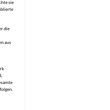
chte sie
blierte
er die
en aus
erk
d,
gesamte
folgen.