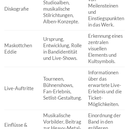
Studioalben,
Meilensteinen
Diskografie
musikalische
und
Stilrichtungen,
Einstiegspunkten
Alben-Konzepte.
in das Werk.
Erkennung eines
Ursprung,
zentralen
Maskottchen
Entwicklung, Rolle
visuellen
Eddie
in Bandidentität
Elements und
und Live-Shows.
Kultsymbols.
Informationen
Tourneen,
über das
Bühnenshows,
erwartete Live-
Live-Auftritte
Fan-Erlebnis,
Erlebnis und die
Setlist-Gestaltung.
Ticket-
Möglichkeiten.
Musikalische
Einordnung der
Vorbilder, Beitrag
Band in den
Einflüsse &
zur Heavy-Metal-
größeren