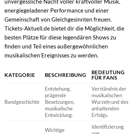
unvergessliche Nacht voller kraftvoller Musik,
energiegeladener Performance und einer
Gemeinschaft von Gleichgesinnten freuen.
Tickets-Aktuell.de bietet dir die Möglichkeit, die
besten Plätze für diese legendären Shows zu
finden und Teil eines außergewöhnlichen
musikalischen Ereignisses zu werden.
BEDEUTUNG
KATEGORIE
BESCHREIBUNG
FÜR FANS
Entstehung,
Verständnis der
prägende
musikalischen
Bandgeschichte
Besetzungen,
Wurzeln und des
musikalische
anhaltenden
Entwicklung.
Erfolgs.
Identifizierung
Wichtige
von