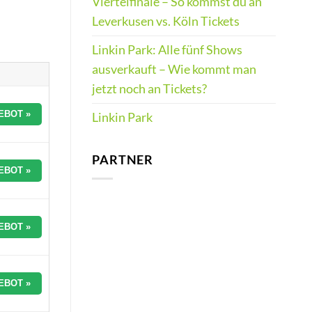
Viertelfinale – So kommst du an
Leverkusen vs. Köln Tickets
Linkin Park: Alle fünf Shows
ausverkauft – Wie kommt man
jetzt noch an Tickets?
EBOT »
Linkin Park
PARTNER
EBOT »
EBOT »
EBOT »