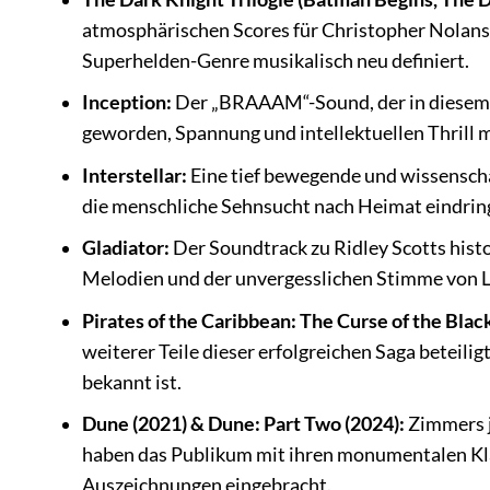
atmosphärischen Scores für Christopher Nolans
Superhelden-Genre musikalisch neu definiert.
Inception:
Der „BRAAAM“-Sound, der in diesem 
geworden, Spannung und intellektuellen Thrill 
Interstellar:
Eine tief bewegende und wissenscha
die menschliche Sehnsucht nach Heimat eindringl
Gladiator:
Der Soundtrack zu Ridley Scotts histo
Melodien und der unvergesslichen Stimme von L
Pirates of the Caribbean: The Curse of the Black
weiterer Teile dieser erfolgreichen Saga beteili
bekannt ist.
Dune (2021) & Dune: Part Two (2024):
Zimmers j
haben das Publikum mit ihren monumentalen Klä
Auszeichnungen eingebracht.