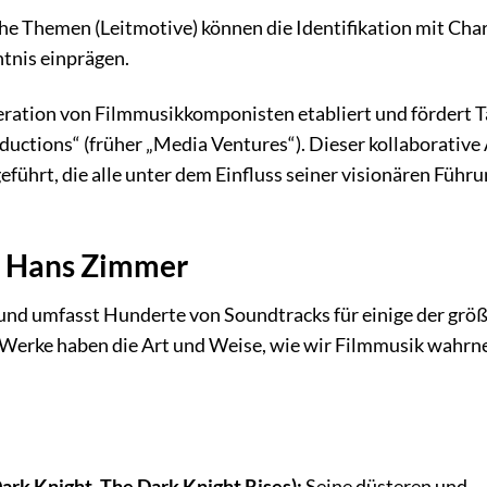
e Themen (Leitmotive) können die Identifikation mit Cha
htnis einprägen.
eration von Filmmusikkomponisten etabliert und fördert T
ductions“ (früher „Media Ventures“). Dieser kollaborative
eführt, die alle unter dem Einfluss seiner visionären Führ
n Hans Zimmer
 und umfasst Hunderte von Soundtracks für einige der grö
ten Werke haben die Art und Weise, wie wir Filmmusik wahr
ark Knight, The Dark Knight Rises):
Seine düsteren und