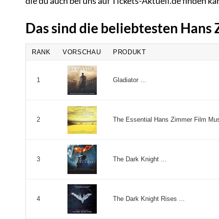
die du auch bei uns auf Tickets-Aktuell.de finden ka
Das sind die beliebtesten Han
RANK
VORSCHAU
PRODUKT
Gladiator ...
1
The Essential Hans Zimmer Film Music
2
The Dark Knight ...
3
The Dark Knight Rises ...
4