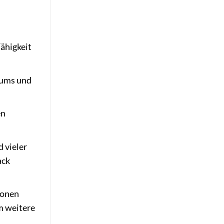
ähigkeit
aums und
en
 vieler
ack
ionen
m weitere