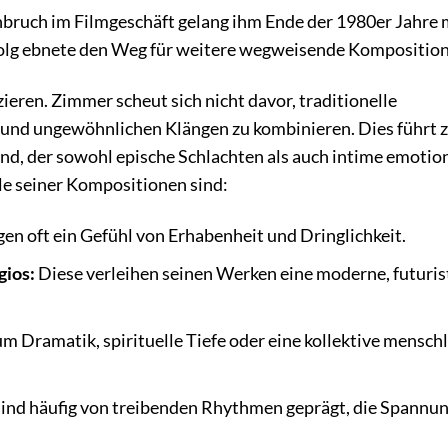
bruch im Filmgeschäft gelang ihm Ende der 1980er Jahre 
folg ebnete den Weg für weitere wegweisende Kompositio
uzieren. Zimmer scheut sich nicht davor, traditionelle
und ungewöhnlichen Klängen zu kombinieren. Dies führt 
nd, der sowohl epische Schlachten als auch intime emotio
le seiner Kompositionen sind:
gen oft ein Gefühl von Erhabenheit und Dringlichkeit.
gios:
Diese verleihen seinen Werken eine moderne, futuris
m Dramatik, spirituelle Tiefe oder eine kollektive mensch
ind häufig von treibenden Rhythmen geprägt, die Spannu