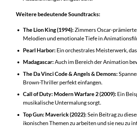
Weitere bedeutende Soundtracks:
The Lion King (1994):
Zimmers Oscar-prämierte Ar
Melodien und emotionale Tiefe in Animationsfi
Pearl Harbor:
Ein orchestrales Meisterwerk, das
Madagascar:
Auch im Bereich der Animation bew
The Da Vinci Code & Angels & Demons:
Spannen
Brown-Thriller perfekt einfangen.
Call of Duty: Modern Warfare 2 (2009):
Ein Beisp
musikalische Untermalung sorgt.
Top Gun: Maverick (2022):
Sein Beitrag zu diese
ikonischen Themen zu arbeiten und sie neu zu in