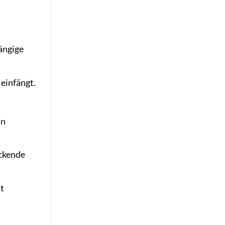
ängige
 einfängt.
an
ackende
it