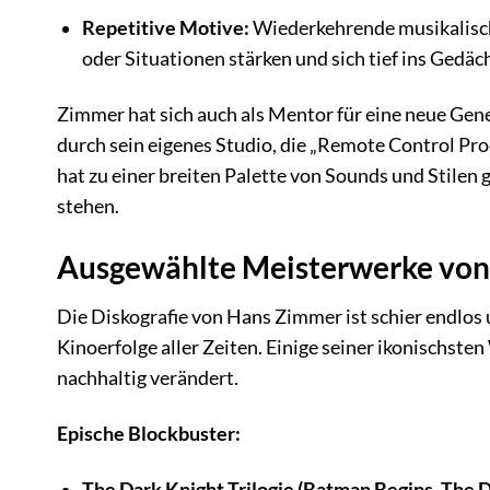
Repetitive Motive:
Wiederkehrende musikalisch
oder Situationen stärken und sich tief ins Gedäc
Zimmer hat sich auch als Mentor für eine neue Gen
durch sein eigenes Studio, die „Remote Control Pro
hat zu einer breiten Palette von Sounds und Stilen g
stehen.
Ausgewählte Meisterwerke vo
Die Diskografie von Hans Zimmer ist schier endlos
Kinoerfolge aller Zeiten. Einige seiner ikonischs
nachhaltig verändert.
Epische Blockbuster:
The Dark Knight Trilogie (Batman Begins, The D