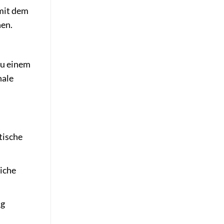
mit dem
nen.
zu einem
nale
tische
liche
ng