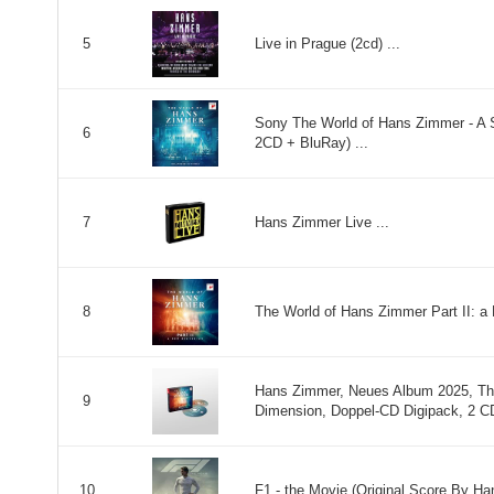
Live in Prague (2cd) ...
5
Sony The World of Hans Zimmer - A 
6
2CD + BluRay) ...
Hans Zimmer Live ...
7
The World of Hans Zimmer Part II: a
8
Hans Zimmer, Neues Album 2025, The
9
Dimension, Doppel-CD Digipack, 2 CD
F1 - the Movie (Original Score By Ha
10