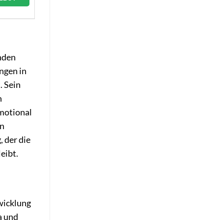
nden
ngen in
. Sein
n
emotional
en
, der die
eibt.
wicklung
a und