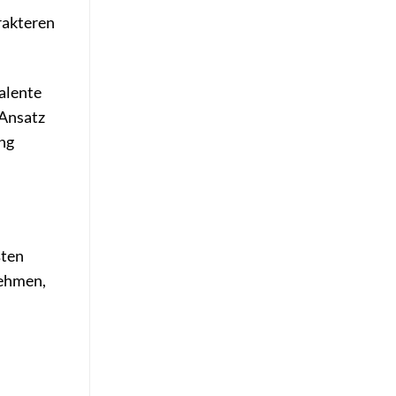
rakteren
alente
 Ansatz
ung
ßten
nehmen,