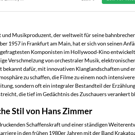
t und Musikproduzent, der weltweit für seine bahnbreche
er 1957 in Frankfurt am Main, hat er sich von seinen Anfä
d gefragtesten Komponisten im Hollywood-Kino entwickelt
artige Verschmelzung von orchestraler Musik, elektronische
t bekannt dafür, mit innovativen Klanglandschaften und 
osphäre zu schaffen, die Filme zu einem noch intensiver
itung, sondern oft ein integraler Bestandteil der Erzählung
reicht, die tief im Gedächtnis des Zuschauers verankert bl
che Stil von Hans Zimmer
ndruckenden Schaffenskraft und einer ständigen Weiterent
Karriere in den frühen 1980er Jahren mit der Band Krakato