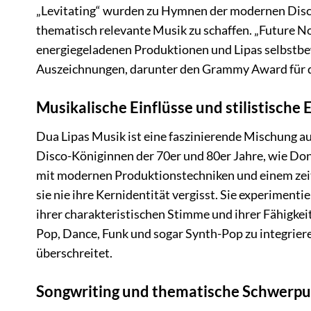
„Levitating“ wurden zu Hymnen der modernen Disco-
thematisch relevante Musik zu schaffen. „Future No
energiegeladenen Produktionen und Lipas selbstb
Auszeichnungen, darunter den Grammy Award für 
Musikalische Einflüsse und stilistische
Dua Lipas Musik ist eine faszinierende Mischung au
Disco-Königinnen der 70er und 80er Jahre, wie Don
mit modernen Produktionstechniken und einem zeitg
sie nie ihre Kernidentität vergisst. Sie experimen
ihrer charakteristischen Stimme und ihrer Fähigkeit
Pop, Dance, Funk und sogar Synth-Pop zu integrieren
überschreitet.
Songwriting und thematische Schwerp