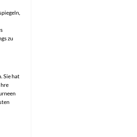
spiegeln,
rs
ngs zu
. Sie hat
Ihre
ourneen
hsten