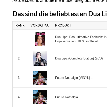
Aktuell.de und alle, die mehr über die globale Pop-
Das sind die beliebtesten Dua 
RANK
VORSCHAU
PRODUKT
Dua Lipa: Das ultimative Fanbuch: Ihr
1
Pop-Sensation. 100% inoffiziell ...
Dua Lipa (Complete Edition) (2CD) ...
2
Future Nostalgia [VINYL] ...
3
Future Nostalgia ...
4