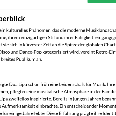
berblick
st ein kulturelles Phänomen, das die moderne Musiklandscha
e, ihrem einzigartigen Stil und ihrer Fähigkeit, eingängig
sie sich in kürzester Zeit an die Spitze der globalen Chart
-Disco und Dance-Pop kategorisiert wird, vereint Retro-Ein
 breites Publikum an.
gte Dua Lipa schon früh eine Leidenschaft für Musik. Ihre 
en, pflegten eine musikalische Atmosphäre in der Familie
pa zweifellos inspirierte. Bereits in jungen Jahren begann
e Aufmerksamkeit einbrachte. Ein entscheidender Moment 
für einige Jahre lebte. Diese Erfahrung prägte ihre Identi