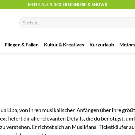
MEHR ALS 9.000 ERLEBNISSE & SHOWS
Suchen
nach:
Fliegen & Fallen
Kultur & Kreatives
Kurzurlaub
Motors
a Lipa, von ihren musikalischen Anfängen über ihre größ
xt liefert dir alle relevanten Details, die du benötigst, um
zu verstehen. Er richtet sich an Musikfans, Ticketkäufer au