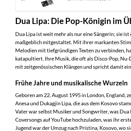
Dua Lipa: Die Pop-Königin im Ü
Dua Lipa ist weit mehr als nur eine Sängerin; sie i
maßgeblich mitgestaltet. Mit ihrer markanten Stimm
Melodien mit tiefgründigen Texten zu verbinden, hat 
katapultiert. Ihre Musik, die oft als Disco-Pop, Nu
mit zeitgenössischen Klängen und spricht damit ein
Frühe Jahre und musikalische Wurzeln
Geboren am 22. August 1995 in London, England, zei
Anesa und Dukagjin Lipa, die aus dem Kosovo stamm
Vater war selbst Musiker und Songwriter, was Dua Li
Coversongs auf YouTube hochzuladen, was ihr erst
Jugend war der Umzug nach Pristina, Kosovo, wo sie 