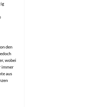
tig
e
von den
jedoch
er, wobei
er immer
nte aus
enzen