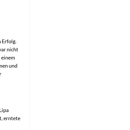
 Erfolg.
ar nicht
i einem
omen und
r
Lipa
t, erntete