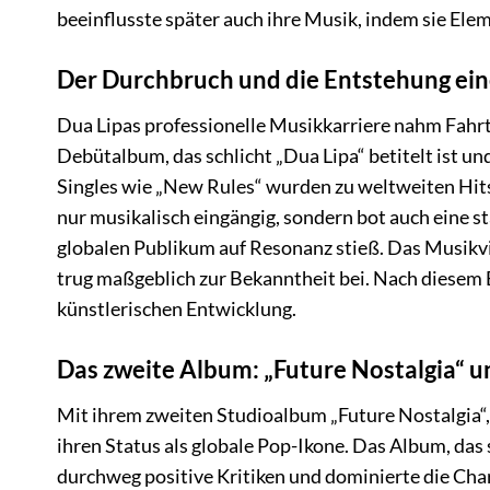
beeinflusste später auch ihre Musik, indem sie Elem
Der Durchbruch und die Entstehung ein
Dua Lipas professionelle Musikkarriere nahm Fahrt a
Debütalbum, das schlicht „Dua Lipa“ betitelt ist un
Singles wie „New Rules“ wurden zu weltweiten Hits 
nur musikalisch eingängig, sondern bot auch eine s
globalen Publikum auf Resonanz stieß. Das Musikv
trug maßgeblich zur Bekanntheit bei. Nach diesem E
künstlerischen Entwicklung.
Das zweite Album: „Future Nostalgia“ u
Mit ihrem zweiten Studioalbum „Future Nostalgia“,
ihren Status als globale Pop-Ikone. Das Album, das 
durchweg positive Kritiken und dominierte die Char