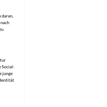
n daran,
 nach
zu
ltur
 Social-
e junge
dentität