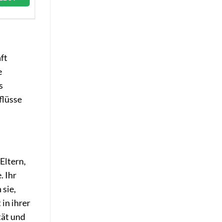
ft
e
s
flüsse
Eltern,
. Ihr
 sie,
in ihrer
tät und