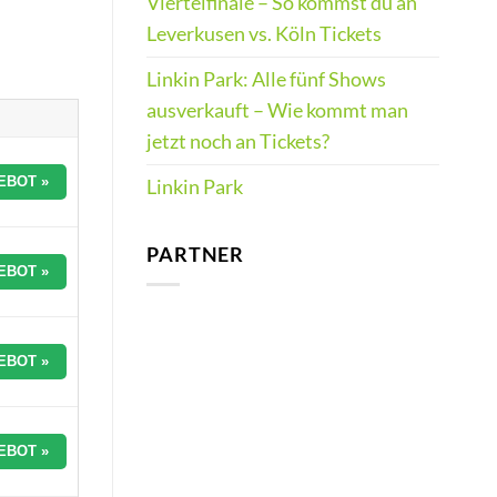
Viertelfinale – So kommst du an
Leverkusen vs. Köln Tickets
Linkin Park: Alle fünf Shows
ausverkauft – Wie kommt man
jetzt noch an Tickets?
EBOT »
Linkin Park
PARTNER
EBOT »
EBOT »
EBOT »