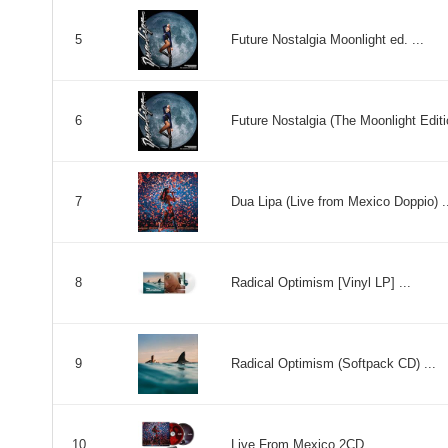
Future Nostalgia Moonlight ed. ...
5
Future Nostalgia (The Moonlight Editio
6
Dua Lipa (Live from Mexico Doppio) .
7
Radical Optimism [Vinyl LP] ...
8
Radical Optimism (Softpack CD) ...
9
Live From Mexico 2CD ...
10