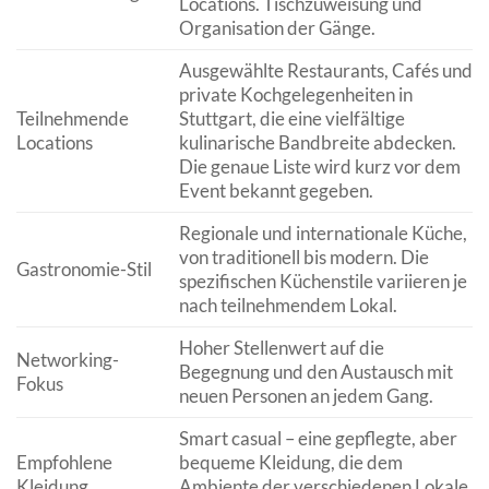
Locations. Tischzuweisung und
Organisation der Gänge.
Ausgewählte Restaurants, Cafés und
private Kochgelegenheiten in
Teilnehmende
Stuttgart, die eine vielfältige
Locations
kulinarische Bandbreite abdecken.
Die genaue Liste wird kurz vor dem
Event bekannt gegeben.
Regionale und internationale Küche,
von traditionell bis modern. Die
Gastronomie-Stil
spezifischen Küchenstile variieren je
nach teilnehmendem Lokal.
Hoher Stellenwert auf die
Networking-
Begegnung und den Austausch mit
Fokus
neuen Personen an jedem Gang.
Smart casual – eine gepflegte, aber
Empfohlene
bequeme Kleidung, die dem
Kleidung
Ambiente der verschiedenen Lokale