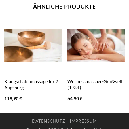
ÄHNLICHE PRODUKTE
Klangschalenmassage für 2
Wellnessmassage Großweil
Augsburg
(1 Std.)
119,90
€
64,90
€
DATENSCHUTZ
IMPRESSUM