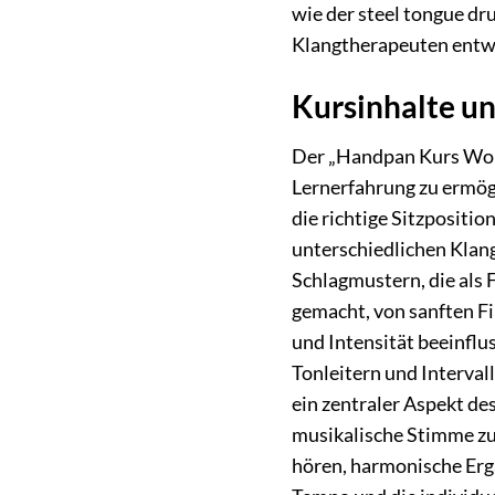
wie der steel tongue dr
Klangtherapeuten entwi
Kursinhalte un
Der „Handpan Kurs Worm
Lernerfahrung zu ermögl
die richtige Sitzpositi
unterschiedlichen Klang
Schlagmustern, die als
gemacht, von sanften Fi
und Intensität beeinflu
Tonleitern und Interval
ein zentraler Aspekt d
musikalische Stimme zu 
hören, harmonische Erg