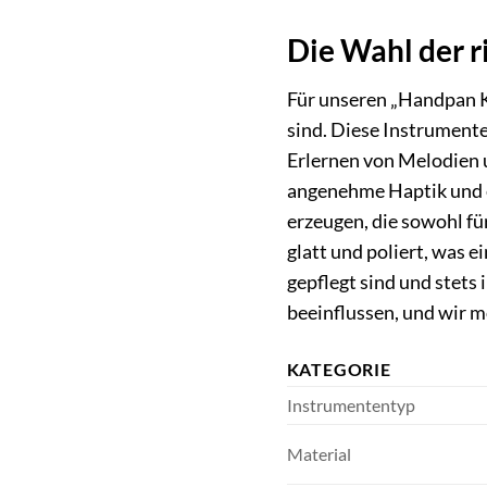
Die Wahl der r
Für unseren „Handpan K
sind. Diese Instrument
Erlernen von Melodien u
angenehme Haptik und e
erzeugen, die sowohl für
glatt und poliert, was 
gepflegt sind und stet
beeinflussen, und wir m
KATEGORIE
Instrumententyp
Material