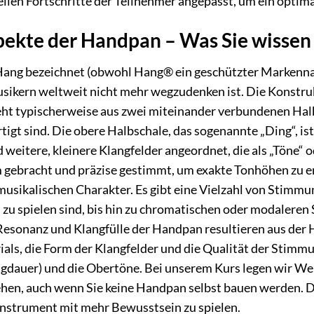
llen Fortschritte der Teilnehmer angepasst, um ein optima
ekte der Handpan – Was Sie wissen 
Hang bezeichnet (obwohl Hang® ein geschützter Markenname
sikern weltweit nicht mehr wegzudenken ist. Die Konstruk
eht typischerweise aus zwei miteinander verbundenen Halb
tigt sind. Die obere Halbschale, das sogenannte „Ding“, is
weitere, kleinere Klangfelder angeordnet, die als „Töne“ 
 gebracht und präzise gestimmt, um exakte Tonhöhen zu e
musikalischen Charakter. Es gibt eine Vielzahl von Stimm
 zu spielen sind, bis hin zu chromatischen oder modalere
esonanz und Klangfülle der Handpan resultieren aus der 
als, die Form der Klangfelder und die Qualität der Stimm
ngdauer) und die Obertöne. Bei unserem Kurs legen wir We
hen, auch wenn Sie keine Handpan selbst bauen werden. Die
Instrument mit mehr Bewusstsein zu spielen.