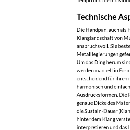
Tempo und die individue
Technische Asp
Die Handpan, auch als 
Klanglandschaft von Mu
anspruchsvoll. Sie best
Metalllegierungen gefer
Um das Ding herum sind 
werden manuell in Form
entscheidend für ihren 
harmonisch und einfach
Ausdrucksformen. Die R
genaue Dicke des Materi
die Sustain-Dauer (Kla
hinter dem Klang verste
interpretieren und das 