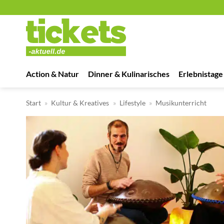
Zum
Inhalt
springen
Action & Natur
Dinner & Kulinarisches
Erlebnistage
Start
»
Kultur & Kreatives
»
Lifestyle
»
Musikunterricht