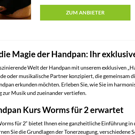
ZUM ANBIETER
die Magie der Handpan: Ihr exklusiv
 faszinierende Welt der Handpan mit unserem exklusiven „
unde oder musikalische Partner konzipiert, die gemeinsam 
ndpan erkunden möchten. Erleben Sie, wie Sie im harmoni
g zur Musik und zueinander vertiefen.
ndpan Kurs Worms für 2 erwartet
ms für 2“ bietet Ihnen eine ganzheitliche Einführung in 
rnen Sie die Grundlagen der Tonerzeugung, verschiedene 