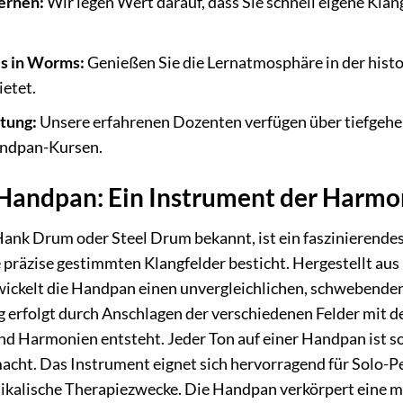
Lernen:
Wir legen Wert darauf, dass Sie schnell eigene Klä
is in Worms:
Genießen Sie die Lernatmosphäre in der histor
ietet.
itung:
Unsere erfahrenen Dozenten verfügen über tiefgehe
andpan-Kursen.
 Handpan: Ein Instrument der Harmo
Hank Drum oder Steel Drum bekannt, ist ein faszinierende
e präzise gestimmten Klangfelder besticht. Hergestellt a
wickelt die Handpan einen unvergleichlichen, schwebenden
 erfolgt durch Anschlagen der verschiedenen Felder mit d
d Harmonien entsteht. Jeder Ton auf einer Handpan ist so
acht. Das Instrument eignet sich hervorragend für Solo-P
ikalische Therapiezwecke. Die Handpan verkörpert eine 