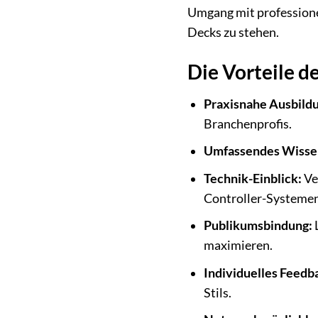
Umgang mit professionel
Decks zu stehen.
Die Vorteile 
Praxisnahe Ausbild
Branchenprofis.
Umfassendes Wisse
Technik-Einblick:
Ve
Controller-Systemen
Publikumsbindung:
L
maximieren.
Individuelles Feedb
Stils.