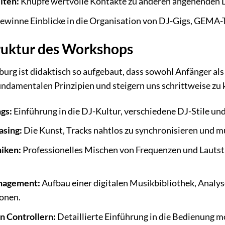
iten:
Knüpfe wertvolle Kontakte zu anderen angehenden 
winne Einblicke in die Organisation von DJ-Gigs, GEMA-T
truktur des Workshops
rg ist didaktisch so aufgebaut, dass sowohl Anfänger als
ndamentalen Prinzipien und steigern uns schrittweise zu
gs:
Einführung in die DJ-Kultur, verschiedene DJ-Stile un
asing:
Die Kunst, Tracks nahtlos zu synchronisieren und 
iken:
Professionelles Mischen von Frequenzen und Lautst
nagement:
Aufbau einer digitalen Musikbibliothek, Analys
ionen.
n Controllern:
Detaillierte Einführung in die Bedienung 