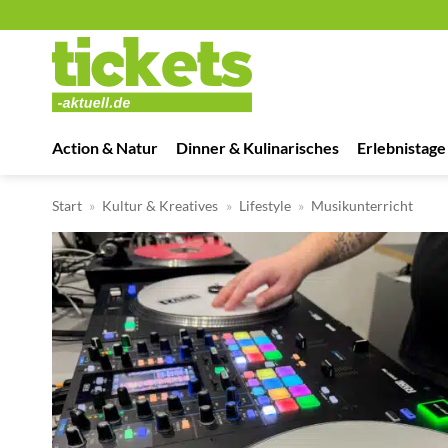
Zum
Inhalt
springen
Action & Natur
Dinner & Kulinarisches
Erlebnistage
Start
»
Kultur & Kreatives
»
Lifestyle
»
Musikunterricht