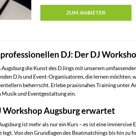
ZUM ANBIETER
professionellen DJ: Der DJ Worksh
 Augsburg die Kunst des DJings mit unserem umfassenden D
nden DJs und Event-Organisatoren, die lernen möchten, wi
entellern beherrscht. Erlebe praxisnahes Training unter An
n Musik und Eventgestaltung ein.
J Workshop Augsburg erwartet
gsburg ist mehr als nur ein Kurs – es ist eine immersive E
e legt. Von den Grundlagen des Beatmatchings bis hin zu 