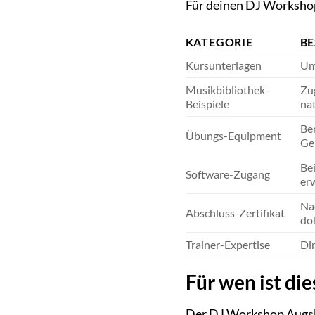
Für deinen DJ Workshop
KATEGORIE
B
Kursunterlagen
Um
Musikbibliothek-
Zu
Beispiele
nat
Be
Übungs-Equipment
Ge
Bei
Software-Zugang
er
Nac
Abschluss-Zertifikat
do
Trainer-Expertise
Dir
Für wen ist di
Der DJ Workshop Augsbur