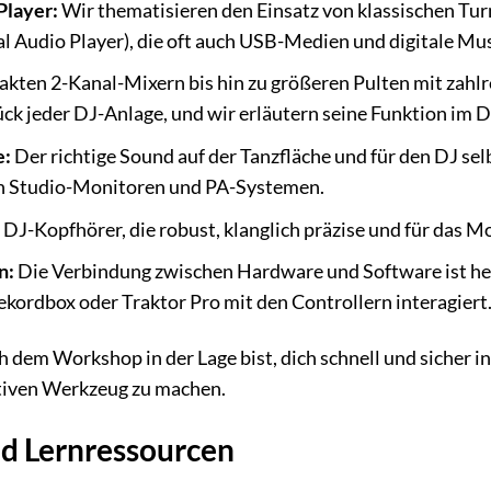
Player:
Wir thematisieren den Einsatz von klassischen Tu
l Audio Player), die oft auch USB-Medien und digitale Mu
ten 2-Kanal-Mixern bis hin zu größeren Pulten mit zahlr
ück jeder DJ-Anlage, und wir erläutern seine Funktion im De
e:
Der richtige Sound auf der Tanzfläche und für den DJ sel
n Studio-Monitoren und PA-Systemen.
 DJ-Kopfhörer, die robust, klanglich präzise und für das 
n:
Die Verbindung zwischen Hardware und Software ist he
ekordbox oder Traktor Pro mit den Controllern interagiert
ch dem Workshop in der Lage bist, dich schnell und sicher 
tiven Werkzeug zu machen.
nd Lernressourcen