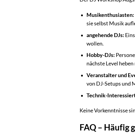
Musikenthusiasten:
sie selbst Musik aufl
angehende DJs:
Eins
wollen.
Hobby-DJs:
Personen
nächste Level heben
Veranstalter und Ev
von DJ-Setups und M
Technik-Interessier
Keine Vorkenntnisse sin
FAQ – Häufig 