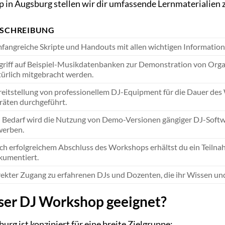
 in Augsburg stellen wir dir umfassende Lernmaterialien 
ESCHREIBUNG
fangreiche Skripte und Handouts mit allen wichtigen Informati
griff auf Beispiel-Musikdatenbanken zur Demonstration von Org
ürlich mitgebracht werden.
reitstellung von professionellem DJ-Equipment für die Dauer des
räten durchgeführt.
 Bedarf wird die Nutzung von Demo-Versionen gängiger DJ-Softwar
werben.
h erfolgreichem Abschluss des Workshops erhältst du ein Teilnah
kumentiert.
ekter Zugang zu erfahrenen DJs und Dozenten, die ihr Wissen und 
eser DJ Workshop geeignet?
g ist konzipiert für eine breite Zielgruppe: