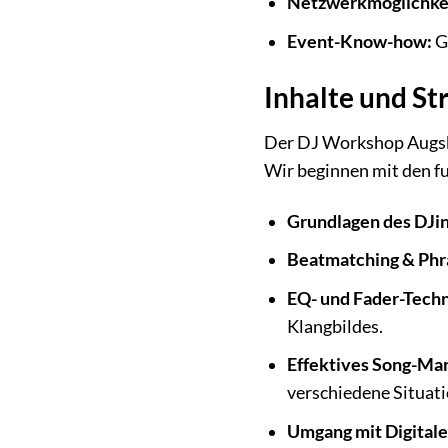
Netzwerkmöglichke
Event-Know-how:
Ge
Inhalte und S
Der DJ Workshop Augsbu
Wir beginnen mit den fu
Grundlagen des DJin
Beatmatching & Phr
EQ- und Fader-Techn
Klangbildes.
Effektives Song-Ma
verschiedene Situat
Umgang mit Digitale