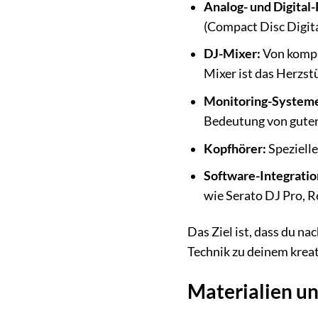
Analog- und Digital-
(Compact Disc Digita
DJ-Mixer:
Von kompak
Mixer ist das Herzst
Monitoring-System
Bedeutung von gute
Kopfhörer:
Spezielle
Software-Integratio
wie Serato DJ Pro, R
Das Ziel ist, dass du na
Technik zu deinem krea
Materialien u